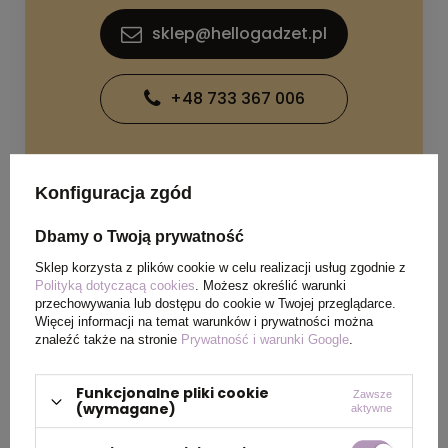
sklep@hellogadzet.pl
+48 733 367 006
Konfiguracja zgód
Dbamy o Twoją prywatność
SPECYFIKACJA PRODUKTU
Sklep korzysta z plików cookie w celu realizacji usług zgodnie z
Polityką dotyczącą cookies
. Możesz określić warunki
przechowywania lub dostępu do cookie w Twojej przeglądarce.
Więcej informacji na temat warunków i prywatności można
Wymiary
400 x 340 x 125 mm, dł.
znaleźć także na stronie
Prywatność i warunki Google
.
produktu
rączki: 550 mm
Funkcjonalne pliki cookie
Zawsze
Kolor
naturalny
(wymagane)
aktywne