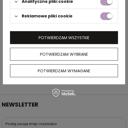
Analityczne pliki cookie
OPIS
Reklamowe pliki cookie
Torba IWA stanowi esencję prostoty i
elegancji w wydaniu eko. Posiada jedną
pojemną komorę i zamykanie na zatrzask.
POTWIERDZAM WSZYSTKIE
Torba jest wykonana z papieru typu kraft,
który nadaje się do prania w 30°C. UWAGA -
POTWIERDZAM WYBRANE
inny odcień niż standardowy. Nie przyjmujemy
na to reklamacji.
POTWIERDZAM WYMAGANE
NEWSLETTER
Podaj swoje imię i nazwisko