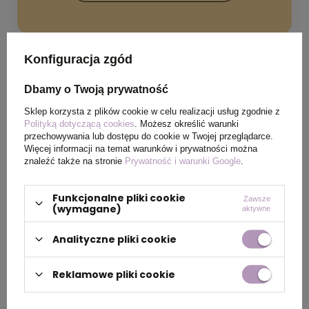
Konfiguracja zgód
Dbamy o Twoją prywatność
SPECYFIKACJA PRODUKTU
Sklep korzysta z plików cookie w celu realizacji usług zgodnie z
Polityką dotyczącą cookies
. Możesz określić warunki
przechowywania lub dostępu do cookie w Twojej przeglądarce.
Wymiary
98 x 110 x 26 mm
Więcej informacji na temat warunków i prywatności można
produktu
znaleźć także na stronie
Prywatność i warunki Google
.
Kolor
naturalny
Funkcjonalne pliki cookie
Zawsze
(wymagane)
aktywne
Analityczne pliki cookie
OPIS
Reklamowe pliki cookie
Kolorowa kreda w 4 kolorach zapakowana w
brązowy kartonik. Idealna do zabawy na