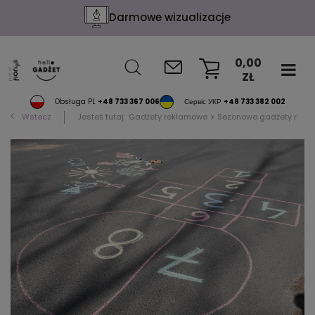
Darmowe wizualizacje
0,00
ZŁ
KOSZYK
Obsługa PL
+48 733 367 006
Сервіс УКР
+48 733 382 002
Wstecz
Jesteś tutaj:
Gadżety reklamowe
Sezonowe gadżety rekl