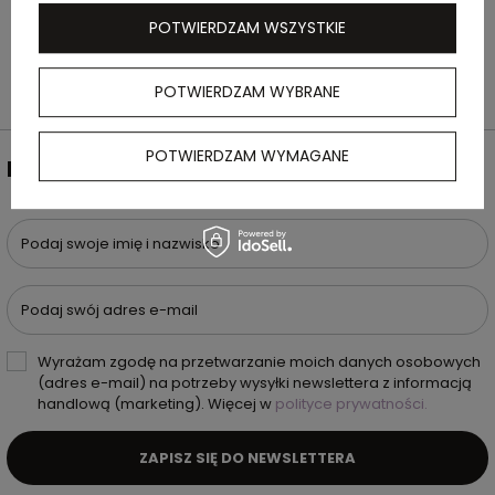
podwórku jak i podczas różnych eventów.
POTWIERDZAM WSZYSTKIE
POTWIERDZAM WYBRANE
POTWIERDZAM WYMAGANE
NEWSLETTER
Podaj swoje imię i nazwisko
Podaj swój adres e-mail
Wyrażam zgodę na przetwarzanie moich danych osobowych
(adres e-mail) na potrzeby wysyłki newslettera z informacją
handlową (marketing). Więcej w
polityce prywatności.
ZAPISZ SIĘ DO NEWSLETTERA