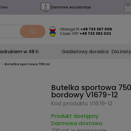
ztwo
Darmowe wizualizacje
Obsługa PL
+48 733 367 006
Сервіс УКР
+48 733 382 002
nadrukiem w 48 h
Gadżetowy doradca
Dla insty
w
Butelka sportowa 750 ml
Butelka sportowa 750
bordowy
V1679-12
Kod produktu: V1679-12
Produkt dostępny
Darmowa dostawa
700 szt.
w magazynie