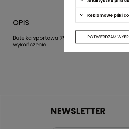
Analityczne pliki c
Reklamowe pliki c
OPIS
POTWIERDZAM WYBR
Butelka sportowa 750 ml ze stali nierdzewne
wykończenie
NEWSLETTER