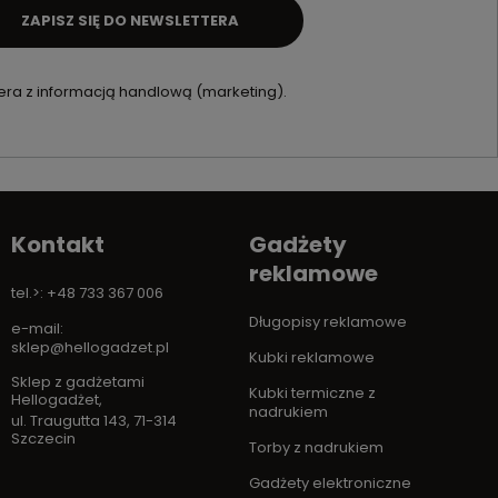
ZAPISZ SIĘ DO NEWSLETTERA
ra z informacją handlową (marketing).
Kontakt
Gadżety
reklamowe
tel.>: +48 733 367 006
Długopisy reklamowe
e-mail:
sklep@hellogadzet.pl
Kubki reklamowe
Sklep z gadżetami
Kubki termiczne z
Hellogadżet
,
nadrukiem
ul. Traugutta 143
,
71-314
Szczecin
Torby z nadrukiem
Gadżety elektroniczne