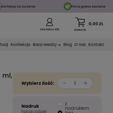
Konfekcja na życzenie
Firma godna zaufania
0,00 ZŁ
ZALOGUJ SIĘ
KOSZYK
tucji
Konfekcja
Baza wiedzy
Blog
O nas
Kontakt
 ml,
Wybierz ilość:
z
Nadruk
nadrukiem
Poznaj rodzaje
bez