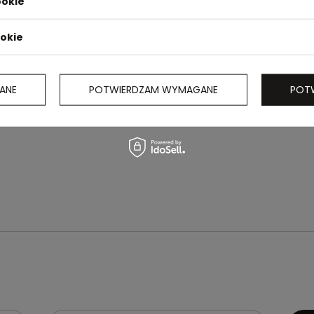
ookie
ookie
ANE
POTWIERDZAM WYMAGANE
POT
j, matowe