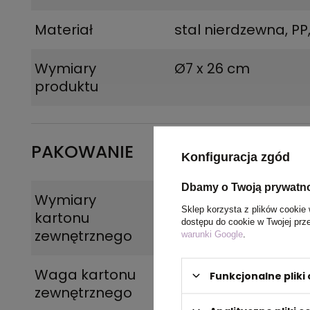
Materiał
stal nierdzewna, PP,
Wymiary
Ø7 x 26 cm
produktu
PAKOWANIE
Konfiguracja zgód
Dbamy o Twoją prywatn
Wymiary
40 x 40 x 55,5 cm
Sklep korzysta z plików cookie 
kartonu
dostępu do cookie w Twojej prz
zewnętrznego
warunki Google
.
Waga kartonu
11
Funkcjonalne plik
zewnętrznego