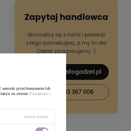
Zapytaj handlowca
Skontaktuj się z nami i powiedz
czego potrzebujesz, a my to dla
Ciebie zorganizujemy :)
sklep@hellogadzet.pl
ć warunki przechowywania lub
+48 733 367 006
 także na stronie
Prywatność i
Zawsze aktywne