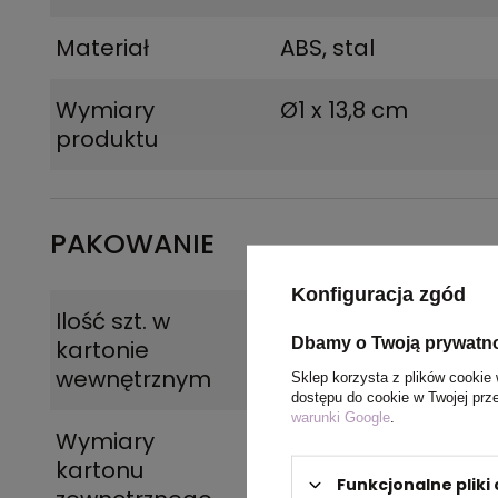
Materiał
ABS, stal
Wymiary
Ø1 x 13,8 cm
produktu
PAKOWANIE
Konfiguracja zgód
Ilość szt. w
50
Dbamy o Twoją prywatn
kartonie
wewnętrznym
Sklep korzysta z plików cookie 
dostępu do cookie w Twojej prz
warunki Google
.
Wymiary
45 x 31 x 19 cm
kartonu
Funkcjonalne plik