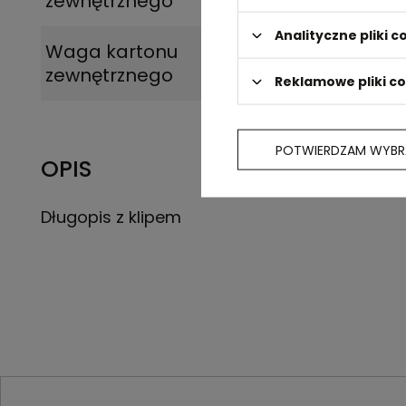
zewnętrznego
Analityczne pliki c
Waga kartonu
7
zewnętrznego
Reklamowe pliki c
POTWIERDZAM WYBR
OPIS
Długopis z klipem