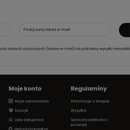
Podaj swój adres e-mail
ch danych osobowych (adres e-mail) na potrzeby wysyłki newslette
Moje konto
Regulaminy
Moje zamówienia
Informacje o sklepie
Koszyk
Wysyłka
Lista zakupowa
Sposoby płatności i
prowizje
Historia transakcji