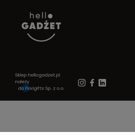
Sklep hellogadzet.pl
należy
do
Fiorigifts Sp. z o.o.