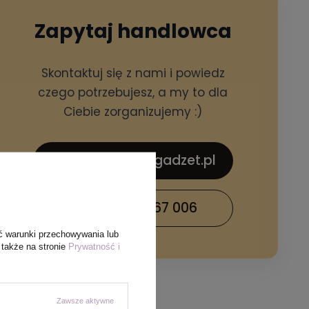
Zapytaj handlowca
Skontaktuj się z nami i powiedz
czego potrzebujesz, a my to dla
Ciebie zorganizujemy :)
sklep@hellogadzet.pl
+48 733 367 006
ć warunki przechowywania lub
 także na stronie
Prywatność i
Zawsze aktywne