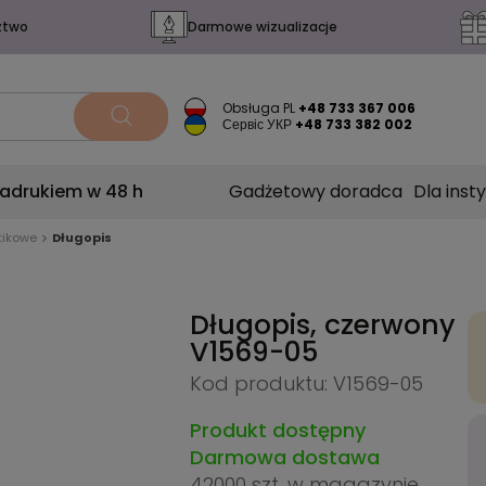
ztwo
Darmowe wizualizacje
Obsługa PL
+48 733 367 006
Сервіс УКР
+48 733 382 002
nadrukiem w 48 h
Gadżetowy doradca
Dla insty
tikowe
Długopis
Długopis, czerwony
V1569-05
Kod produktu: V1569-05
Produkt dostępny
Darmowa dostawa
42000 szt.
w magazynie