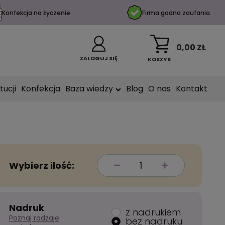
Konfekcja na życzenie
Firma godna zaufania
0,00 ZŁ
ZALOGUJ SIĘ
KOSZYK
tucji
Konfekcja
Baza wiedzy
Blog
O nas
Kontakt
Wybierz ilość:
Nadruk
z nadrukiem
Poznaj rodzaje
bez nadruku