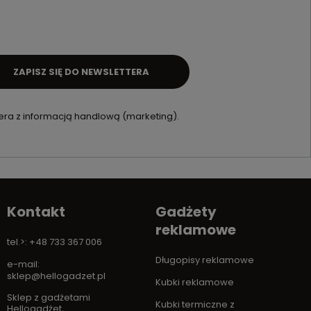
ZAPISZ SIĘ DO NEWSLETTERA
ra z informacją handlową (marketing).
Kontakt
Gadżety
reklamowe
tel.>: +48 733 367 006
Długopisy reklamowe
e-mail:
sklep@hellogadzet.pl
Kubki reklamowe
Sklep z gadżetami
Kubki termiczne z
Hellogadżet
,