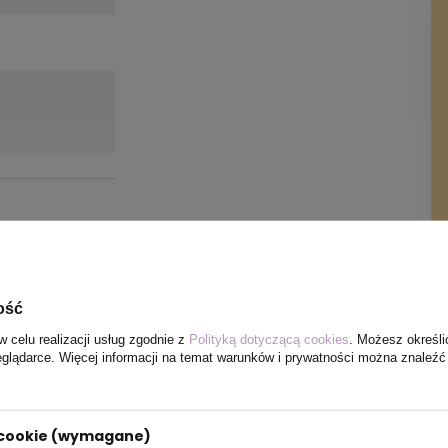
ość
w celu realizacji usług zgodnie z
Polityką dotyczącą cookies
. Możesz określi
eglądarce. Więcej informacji na temat warunków i prywatności można znaleźć
i cookie (wymagane)