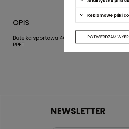
Analityczne pliki c
Reklamowe pliki c
OPIS
POTWIERDZAM WYBR
Butelka sportowa 400 ml z karabińczykiem, 
RPET
NEWSLETTER