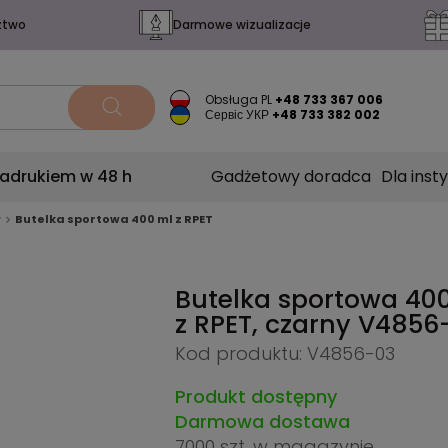
ztwo
Darmowe wizualizacje
Obsługa PL
+48 733 367 006
Сервіс УКР
+48 733 382 002
nadrukiem w 48 h
Gadżetowy doradca
Dla insty
w
Butelka sportowa 400 ml z RPET
Butelka sportowa 40
z RPET, czarny
V4856
Kod produktu: V4856-03
Produkt dostępny
Darmowa dostawa
7000 szt.
w magazynie