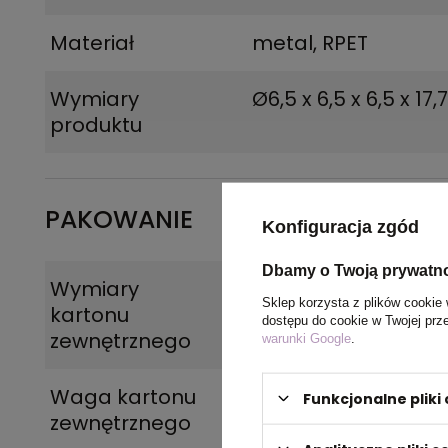
Materiał
metal, RPET
Wymiary
Ø6,5 x 6,5 x 6,5 x 17
produktu
PAKOWANIE
Konfiguracja zgód
Dbamy o Twoją prywatn
Wymiary
41 x 34,5 x 38,5 cm
Sklep korzysta z plików cookie 
kartonu
dostępu do cookie w Twojej prz
zewnętrznego
warunki Google
.
Waga kartonu
4,9
Funkcjonalne plik
zewnętrznego