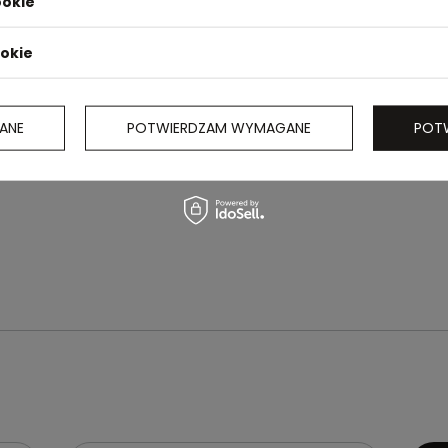
ookie
ookie
ANE
POTWIERDZAM WYMAGANE
POT
wykonana z