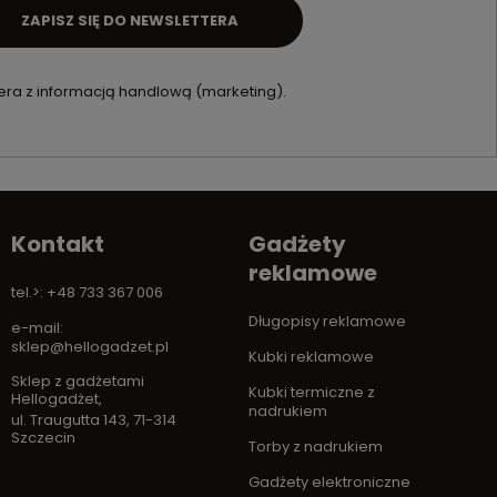
ZAPISZ SIĘ DO NEWSLETTERA
ra z informacją handlową (marketing).
Kontakt
Gadżety
reklamowe
tel.>: +48 733 367 006
Długopisy reklamowe
e-mail:
sklep@hellogadzet.pl
Kubki reklamowe
Sklep z gadżetami
Kubki termiczne z
Hellogadżet
,
nadrukiem
ul. Traugutta 143
,
71-314
Szczecin
Torby z nadrukiem
Gadżety elektroniczne