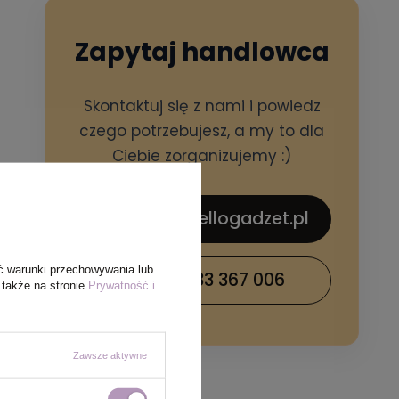
Zapytaj handlowca
Skontaktuj się z nami i powiedz
czego potrzebujesz, a my to dla
Ciebie zorganizujemy :)
sklep@hellogadzet.pl
ć warunki przechowywania lub
+48 733 367 006
 także na stronie
Prywatność i
Zawsze aktywne