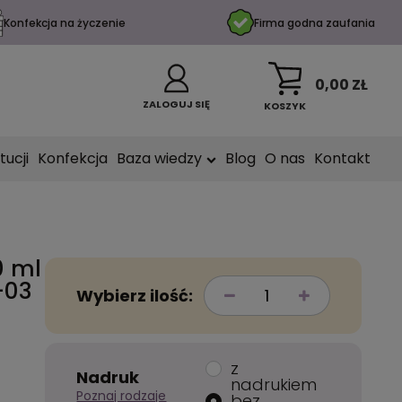
Konfekcja na życzenie
Firma godna zaufania
0,00 ZŁ
ZALOGUJ SIĘ
KOSZYK
tucji
Konfekcja
Baza wiedzy
Blog
O nas
Kontakt
0 ml
-03
Wybierz ilość:
z
Nadruk
nadrukiem
Poznaj rodzaje
bez