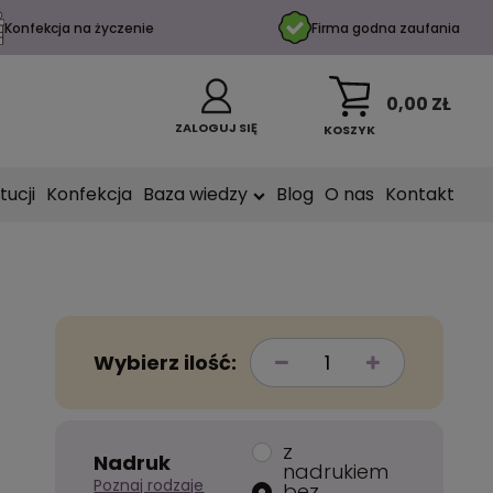
Konfekcja na życzenie
Firma godna zaufania
0,00 ZŁ
ZALOGUJ SIĘ
KOSZYK
tucji
Konfekcja
Baza wiedzy
Blog
O nas
Kontakt
Wybierz ilość:
z
Nadruk
nadrukiem
Poznaj rodzaje
bez