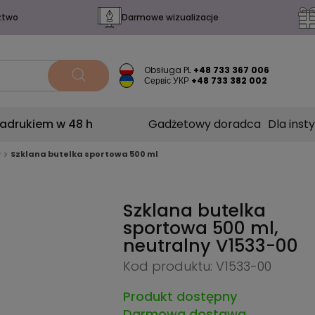
ztwo
Darmowe wizualizacje
Obsługa PL
+48 733 367 006
Сервіс УКР
+48 733 382 002
nadrukiem w 48 h
Gadżetowy doradca
Dla insty
w
Szklana butelka sportowa 500 ml
Szklana butelka
sportowa 500 ml,
neutralny
V1533-00
Kod produktu: V1533-00
Produkt dostępny
Darmowa dostawa