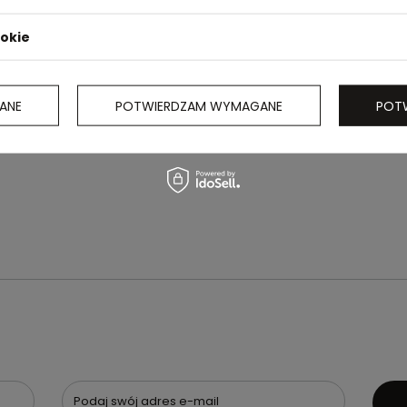
ookie
ANE
POTWIERDZAM WYMAGANE
POT
Podaj swój adres e-mail