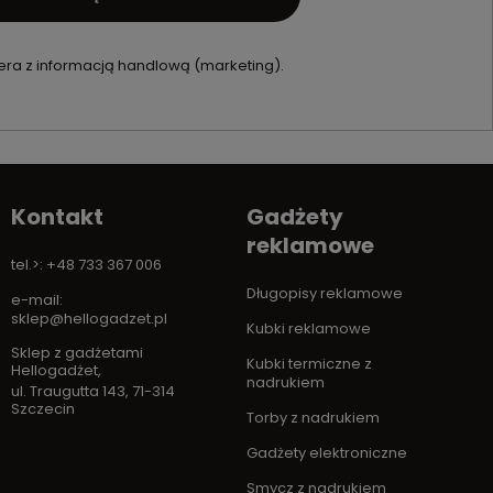
ra z informacją handlową (marketing).
Kontakt
Gadżety
reklamowe
tel.>: +48 733 367 006
Długopisy reklamowe
e-mail:
sklep@hellogadzet.pl
Kubki reklamowe
Sklep z gadżetami
Kubki termiczne z
Hellogadżet
,
nadrukiem
ul. Traugutta 143
,
71-314
Szczecin
Torby z nadrukiem
Gadżety elektroniczne
Smycz z nadrukiem