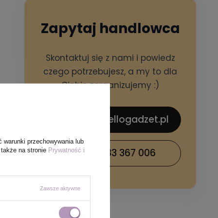
Zapytaj handlowca
Skontaktuj się z nami i powiedz
czego potrzebujesz, a my to dla
Ciebie zorganizujemy :)
sklep@hellogadzet.pl
ć warunki przechowywania lub
 także na stronie
Prywatność i
+48 733 367 006
Zawsze aktywne