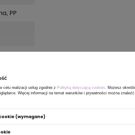
na, PP
ość
w celu realizacji usług zgodnie z
Polityką dotyczącą cookies
. Możesz określi
eglądarce. Więcej informacji na temat warunków i prywatności można znaleźć
i cookie (wymagane)
ookie