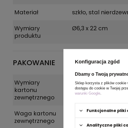
Materiał
szkło, stal nierdzew
Wymiary
Ø6,3 x 22 cm
produktu
PAKOWANIE
Konfiguracja zgód
Dbamy o Twoją prywatn
Wymiary
36,5 x 36,5 x 47 cm
Sklep korzysta z plików cookie 
dostępu do cookie w Twojej prz
kartonu
warunki Google
.
zewnętrznego
Funkcjonalne plik
Waga kartonu
18,5
zewnętrznego
Analityczne pliki c