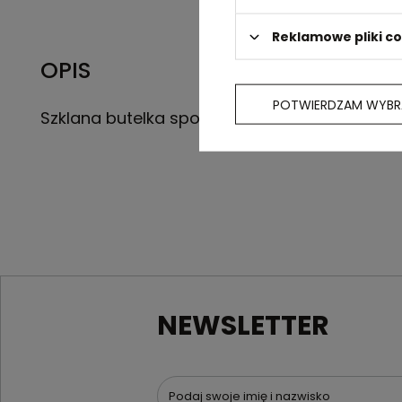
Reklamowe pliki c
OPIS
POTWIERDZAM WYBR
Szklana butelka sportowa 500 ml
NEWSLETTER
Podaj swoje imię i nazwisko