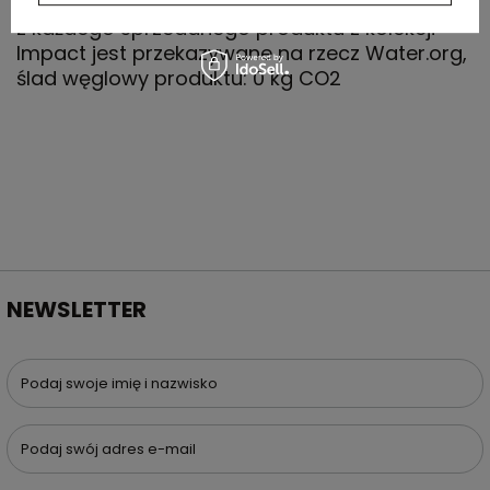
materiały pochodzą z recyklingu, 2% wpływów
z każdego sprzedanego produktu z kolekcji
Impact jest przekazywane na rzecz Water.org,
ślad węglowy produktu: 0 kg CO2
NEWSLETTER
Podaj swoje imię i nazwisko
Podaj swój adres e-mail