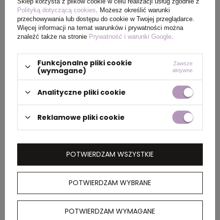
Sklep korzysta z plików cookie w celu realizacji usług zgodnie z
Polityką dotyczącą cookies
. Możesz określić warunki
Wymiary
38 x 3 x 26 cm
przechowywania lub dostępu do cookie w Twojej przeglądarce.
produktu
Więcej informacji na temat warunków i prywatności można
znaleźć także na stronie
Prywatność i warunki Google
.
Funkcjonalne pliki cookie
Zawsze
PAKOWANIE
(wymagane)
aktywne
Analityczne pliki cookie
Wymiary
59 x 42,5 x 41,5 cm
kartonu
Reklamowe pliki cookie
zewnętrznego
POTWIERDZAM WSZYSTKIE
OPIS
POTWIERDZAM WYBRANE
Pokrowiec na laptopa 15.6”, wykonany w 100% z
poliestru z recyklingu, posiada znacznik
AWARE™, który gwarantuje, że wykorzystane
POTWIERDZAM WYMAGANE