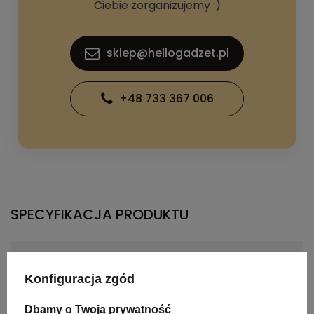
Ciebie zorganizujemy :)
sklep@hellogadzet.pl
+48 733 367 006
SPECYFIKACJA PRODUKTU
Kolor
beige
Konfiguracja zgód
Materiał
rPET
Dbamy o Twoją prywatność