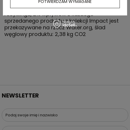
znacznik AWARE™, który gwarantuje, że
POTWIERDZAM WYMAGANE
wykorzystane materiały pochodzą z
recyklingu, 2% wpływów z każdego
sprzedanego produktu z kolekcji Impact jest
przekazywane na rzecz Water.org, ślad
węglowy produktu: 2,38 kg CO2
NEWSLETTER
Podaj swoje imię i nazwisko