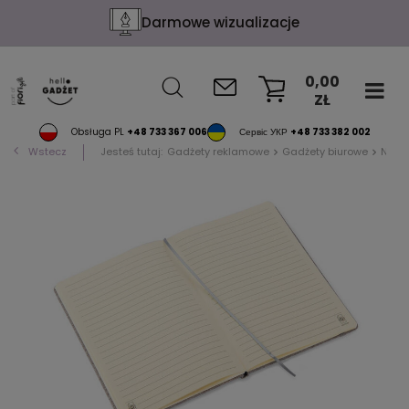
Darmowe wizualizacje
0,00
ZŁ
KOSZYK
Obsługa PL
+48 733 367 006
Сервіс УКР
+48 733 382 002
Wstecz
Jesteś tutaj:
Gadżety reklamowe
Gadżety biurowe
Notat