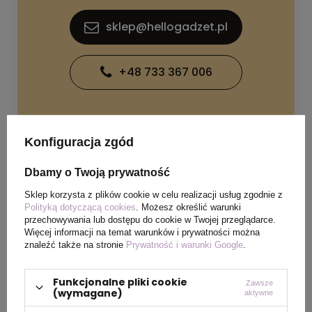
sklep@hellogadzet.pl
+48 733 367 006
Konfiguracja zgód
Dbamy o Twoją prywatność
SPECYFIKACJA PRODUKTU
Sklep korzysta z plików cookie w celu realizacji usług zgodnie z
Polityką dotyczącą cookies
. Możesz określić warunki
przechowywania lub dostępu do cookie w Twojej przeglądarce.
Wymiary
146 x 210 x 12 mm
Więcej informacji na temat warunków i prywatności można
znaleźć także na stronie
Prywatność i warunki Google
.
produktu
Funkcjonalne pliki cookie
Kolor
szary
Zawsze
(wymagane)
aktywne