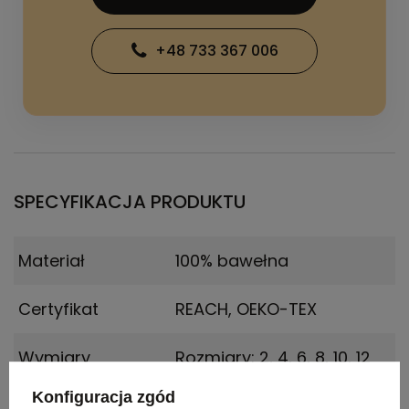
+48 733 367 006
SPECYFIKACJA PRODUKTU
Materiał
100% bawełna
Certyfikat
REACH, OEKO-TEX
Wymiary
Rozmiary: 2, 4, 6, 8, 10, 12
produktu
Konfiguracja zgód