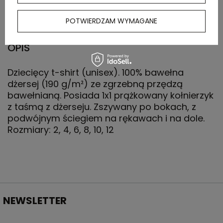
(kg)
POTWIERDZAM WYMAGANE
OPIS
Dziecięcy t-shirt (unisex). 100% bawełna
dżersej (190 g/m²) ze zgrzebną przędzą
bawełnianą. Posiada 1x1 prążkowany kołnierzyk
z taśmą z dżerseju. Zszywany po bokach, z
podwójnym ściegiem na rękawach i na dole.
Rozmiary: 2, 4, 6, 8, 10, 12
NEWSLETTER