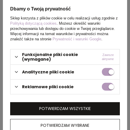
Kolor
zielony
Dbamy o Twoją prywatność
Sklep korzysta z plików cookie w celu realizacji usług zgodnie z
Polityką dotyczącą cookies
. Możesz określić warunki
przechowywania lub dostępu do cookie w Twojej przeglądarce.
PAKOWANIE
Więcej informacji na temat warunków i prywatności można
znaleźć także na stronie
Prywatność i warunki Google
.
Wymiary
0.390x0.330x0.270
Funkcjonalne pliki cookie
Zawsze
kartonu
(wymagane)
aktywne
zewnętrznego
(m)
Analityczne pliki cookie
Ilość szt. w
10
Reklamowe pliki cookie
kartonie
wewnętrznym
POTWIERDZAM WSZYSTKIE
Waga
11.000
kartonu
POTWIERDZAM WYBRANE
zewnętrznego