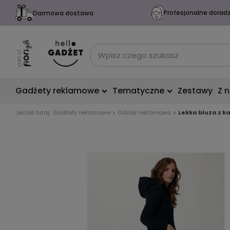
Profesjonalne dorad
Darmowa dostawa
Gadżety reklamowe
Tematyczne
Zestawy
Z 
Jesteś tutaj:
Gadżety reklamowe
Odzież reklamowa
Lekka bluza z k