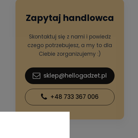
Zapytaj handlowca
Skontaktuj się z nami i powiedz
czego potrzebujesz, a my to dla
Ciebie zorganizujemy :)
sklep@hellogadzet.pl
+48 733 367 006