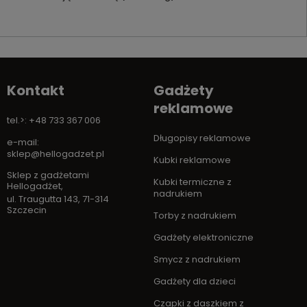
Kontakt
Gadżety
reklamowe
tel.>: +48 733 367 006
Długopisy reklamowe
e-mail:
sklep@hellogadzet.pl
Kubki reklamowe
Sklep z gadżetami
Kubki termiczne z
Hellogadżet
,
nadrukiem
ul. Traugutta 143
,
71-314
Szczecin
Torby z nadrukiem
Gadżety elektroniczne
Smycz z nadrukiem
Gadżety dla dzieci
Czapki z daszkiem z