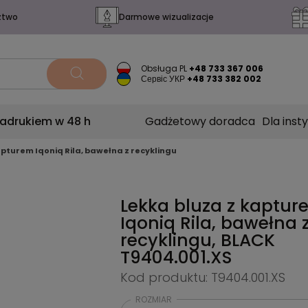
ztwo
Darmowe wizualizacje
Obsługa PL
+48 733 367 006
Сервіс УКР
+48 733 382 002
nadrukiem w 48 h
Gadżetowy doradca
Dla insty
apturem Iqoniq Rila, bawełna z recyklingu
Lekka bluza z kaptu
Iqoniq Rila, bawełna 
recyklingu, BLACK
T9404.001.XS
Kod produktu: T9404.001.XS
ROZMIAR