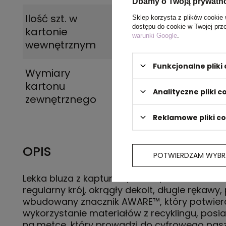
Dbamy o Twoją prywatn
Ilość szt. w
5
Sklep korzysta z plików cookie 
dostępu do cookie w Twojej prz
kartonie
warunki Google
.
wewnętrznym
Funkcjonalne plik
Wymiary
60 x 40 x 40 cm
kartonu
Analityczne pliki c
zewnętrznego
Reklamowe pliki c
OPIS
POTWIERDZAM WYBR
Lekka bluza z kapturem, unisex, dwuwarstwo
regularny krój, okrągły dekolt, długie rękawy
wbudowany znacznik AWARE™, który potwier
wykorzystanie materiałów z recyklingu, posi
na metce, który prowadzi do cyfrowego pas