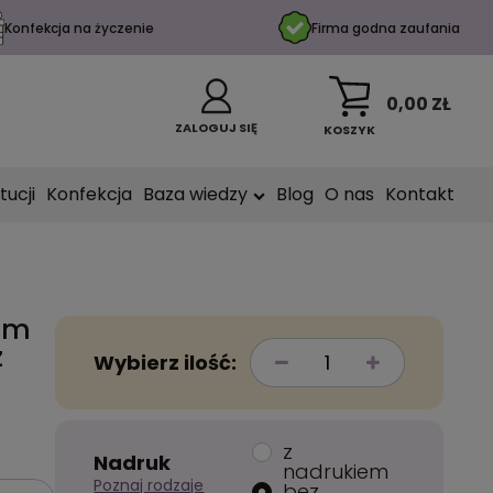
Konfekcja na życzenie
Firma godna zaufania
0,00 ZŁ
ZALOGUJ SIĘ
KOSZYK
tucji
Konfekcja
Baza wiedzy
Blog
O nas
Kontakt
rem
z
Wybierz ilość:
z
Nadruk
nadrukiem
Poznaj rodzaje
bez