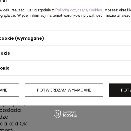
ość
w celu realizacji usług zgodnie z
Polityką dotyczącą cookies
. Możesz określi
eglądarce. Więcej informacji na temat warunków i prywatności można znaleźć
i cookie (wymagane)
ookie
ookie
ANE
POTWIERDZAM WYMAGANE
POT
wy kaptur,
, posiada
dza
ada kod QR
zportu