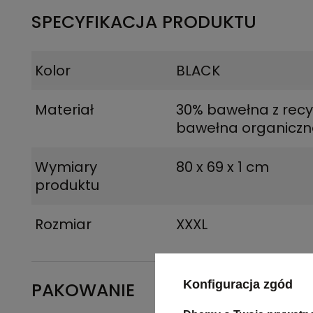
SPECYFIKACJA PRODUKTU
Kolor
BLACK
Materiał
30% bawełna z recy
bawełna organicz
Wymiary
80 x 69 x 1 cm
produktu
Rozmiar
XXXL
Konfiguracja zgód
PAKOWANIE