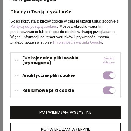
Rozmiar
XXXL
Dbamy o Twoją prywatność
Sklep korzysta z plików cookie w celu realizacji usług zgodnie z
Polityką dotyczącą cookies
. Możesz określić warunki
przechowywania lub dostępu do cookie w Twojej przeglądarce.
PAKOWANIE
Więcej informacji na temat warunków i prywatności można
znaleźć także na stronie
Prywatność i warunki Google
.
Wymiary
60 x 40 x 30 cm
Funkcjonalne pliki cookie
Zawsze
kartonu
(wymagane)
aktywne
zewnętrznego
Analityczne pliki cookie
OPIS
Reklamowe pliki cookie
Męska kurtka softshell, wykonana z poliestru z
recyklingu, 3 warstwowy materiał o
POTWIERDZAM WSZYSTKIE
gramaturze 300 g/m2, miękki polar wewnątrz,
zapięcia mankietów na rzep, kaptur z
POTWIERDZAM WYBRANE