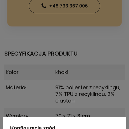
+48 733 367 006
SPECYFIKACJA PRODUKTU
Kolor
khaki
Materiał
91% poliester z recyklingu,
7% TPU z recyklingu, 2%
elastan
Wymiary
79 x 71 x 3 cm
produktu
Konfiguracja zgód