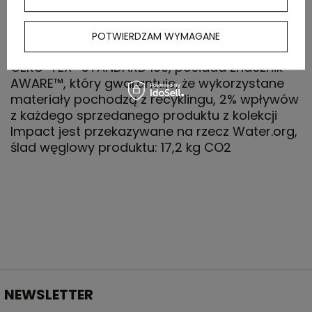
regulacją, 2 kieszenie zamykane na zamek,
wodoodporna dzięki zastosowanej technologii
BIONIC-FINISH® ECO, wiatroszczelna i
POTWIERDZAM WYMAGANE
oddychająca konstrukcja, posiada certyfikat
OEKO-TEX® STANDARD 100, posiada znacznik
AWARE™, który gwarantuje, że wykorzystane
materiały pochodzą z recyklingu, 2% wpływów
z każdego sprzedanego produktu z kolekcji
Impact jest przekazywane na rzecz Water.org,
ślad węglowy produktu: 17,2 kg CO2
NEWSLETTER