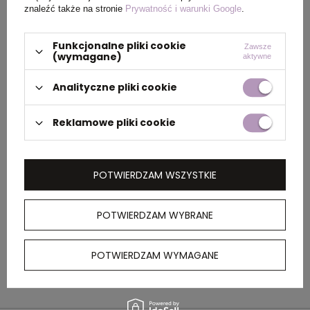
sprzedanego produktu z kolekcji Impact jest
znaleźć także na stronie
Prywatność i warunki Google
.
przekazywane na rzecz Water.org
Funkcjonalne pliki cookie
Zawsze
(wymagane)
aktywne
Analityczne pliki cookie
Reklamowe pliki cookie
POTWIERDZAM WSZYSTKIE
POTWIERDZAM WYBRANE
POTWIERDZAM WYMAGANE