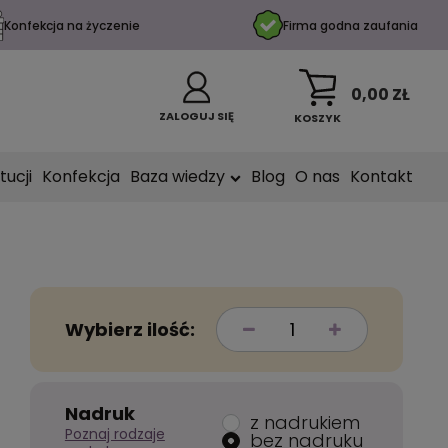
Konfekcja na życzenie
Firma godna zaufania
0,00 ZŁ
ZALOGUJ SIĘ
KOSZYK
tucji
Konfekcja
Baza wiedzy
Blog
O nas
Kontakt
Wybierz ilość:
Nadruk
z nadrukiem
Poznaj rodzaje
bez nadruku