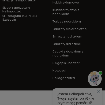
sklep@hellogadzet.pl
Kubki reklamowe
Sklep z gadżetami
Kubki termiczne z
Hellogadżet
,
nadrukiem
ul. Traugutta 143
,
71-314
Szczecin
Torby z nadrukiem
Gadżety elektroniczne
Smycz z nadrukiem
Gadżety dla dzieci
Czapki z daszkiem z
nadrukiem
Długopis Sheaffer
Nowości
Hellogadżetka