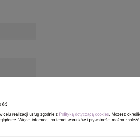
ość
w celu realizacji usług zgodnie z
Polityką dotyczącą cookies
. Możesz określi
eglądarce. Więcej informacji na temat warunków i prywatności można znaleźć