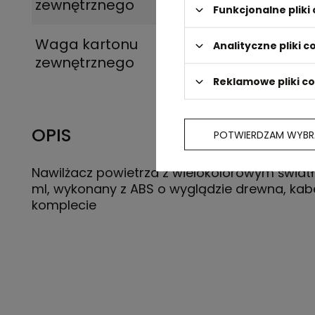
zewnętrznego
Funkcjonalne plik
Waga kartonu
11
Analityczne pliki c
zewnętrznego
Reklamowe pliki c
OPIS
POTWIERDZAM WYBR
Nawilżacz powietrza z wielokolorowym światł
ml, wykonany z ABS o wyglądzie drewna, kab
komplecie