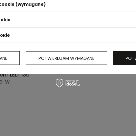
i cookie (wymagane)
ookie
ookie
ANE
POTWIERDZAM WYMAGANE
POT
em LED, 130
el w