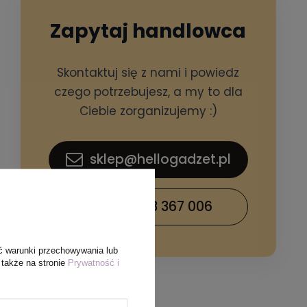
Zapytaj handlowca
Skontaktuj się z nami i powiedz
czego potrzebujesz, a my to dla
Ciebie zorganizujemy :)
sklep@hellogadzet.pl
+48 733 367 006
ć warunki przechowywania lub
 także na stronie
Prywatność i