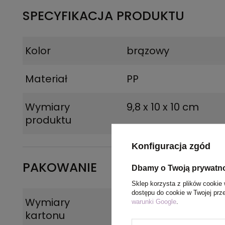
SPECYFIKACJA PRODUKTU
Kolor
brązowy
Materiał
PP
Wymiary
9,8 x 10 x 10 cm
produktu
Konfiguracja zgód
PAKOWANIE
Dbamy o Twoją prywatn
Sklep korzysta z plików cookie 
dostępu do cookie w Twojej prz
Wymiary
22 x 54 x 54 cm
warunki Google
.
kartonu