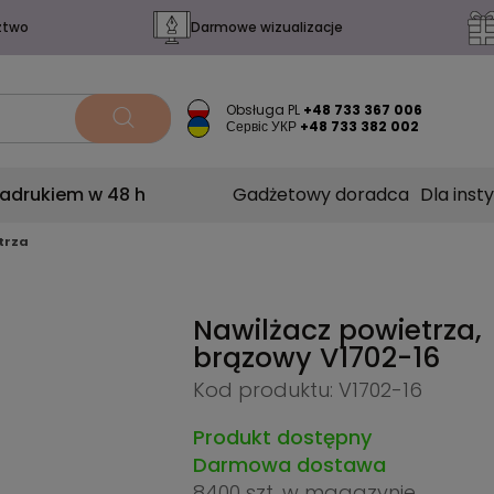
ztwo
Darmowe wizualizacje
Obsługa PL
+48 733 367 006
Сервіс УКР
+48 733 382 002
nadrukiem w 48 h
Gadżetowy doradca
Dla insty
trza
Nawilżacz powietrza,
brązowy
V1702-16
Kod produktu: V1702-16
Produkt dostępny
Darmowa dostawa
8400 szt.
w magazynie