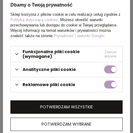
Dbamy o Twoją prywatność
Wymiary
24 x Ø8 cm
Sklep korzysta z plików cookie w celu realizacji usług zgodnie z
Polityką dotyczącą cookies
. Możesz określić warunki
produktu
przechowywania lub dostępu do cookie w Twojej przeglądarce.
Więcej informacji na temat warunków i prywatności można
znaleźć także na stronie
Prywatność i warunki Google
.
PAKOWANIE
Funkcjonalne pliki cookie
Zawsze
(wymagane)
aktywne
Wymiary
51 x 35 x 27 cm
Analityczne pliki cookie
kartonu
zewnętrznego
Reklamowe pliki cookie
OPIS
POTWIERDZAM WSZYSTKIE
Butelka termiczna 500 ml, wykonana ze stali
POTWIERDZAM WYBRANE
nierdzewnej pochodzącej z recyklingu,