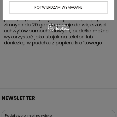
całkowita zawartość materiałów z recyklingu
obliczona na podstawie wagi całkowitej
POTWIERDZAM WYMAGANE
przedmiotu: 96%, podwójne ścianki z próżnią
pomiędzy, utrzymuje temperaturę napojów
zimnych do 20 godzin, pasuje do większości
uchwytów samochodowych, pudełko można
wykorzystać jako stojak na telefon lub
doniczkę, w pudełku z papieru kraftowego
NEWSLETTER
Podaj swoje imię i nazwisko