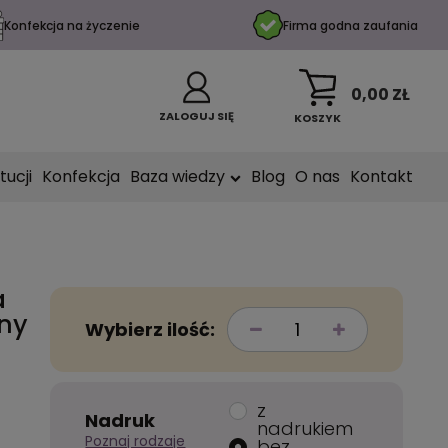
Konfekcja na życzenie
Firma godna zaufania
0,00 ZŁ
ZALOGUJ SIĘ
KOSZYK
tucji
Konfekcja
Baza wiedzy
Blog
O nas
Kontakt
a
lny
Wybierz ilość:
z
Nadruk
nadrukiem
Poznaj rodzaje
bez