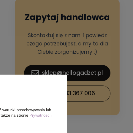
Zapytaj handlowca
Skontaktuj się z nami i powiedz
czego potrzebujesz, a my to dla
Ciebie zorganizujemy :)
sklep@hellogadzet.pl
+48 733 367 006
ć warunki przechowywania lub
 także na stronie
Prywatność i