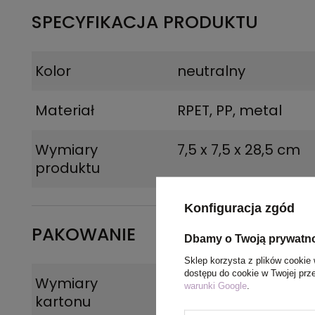
SPECYFIKACJA PRODUKTU
Kolor
neutralny
Materiał
RPET, PP, metal
Wymiary
7,5 x 7,5 x 28,5 cm
produktu
Konfiguracja zgód
PAKOWANIE
Dbamy o Twoją prywatn
Sklep korzysta z plików cookie 
dostępu do cookie w Twojej prz
Wymiary
40 x 40 x 59 cm
warunki Google
.
kartonu