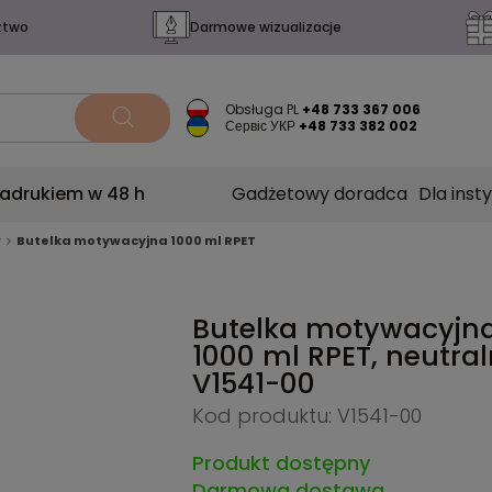
ztwo
Darmowe wizualizacje
Obsługa PL
+48 733 367 006
Сервіс УКР
+48 733 382 002
nadrukiem w 48 h
Gadżetowy doradca
Dla insty
w
Butelka motywacyjna 1000 ml RPET
Butelka motywacyjn
1000 ml RPET, neutra
V1541-00
Kod produktu: V1541-00
Produkt dostępny
Darmowa dostawa