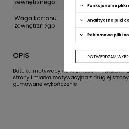
zewnętrznego
Funkcjonalne plik
Waga kartonu
8,5
Analityczne pliki c
zewnętrznego
Reklamowe pliki c
OPIS
POTWIERDZAM WYBR
Butelka motywacyjna RPET 1000 ml, skala ml z
strony i miarka motywacyjna z drugiej strony
gumowane wykończenie