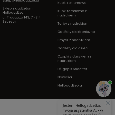
sklep@hellogadzet.pl
Kubki reklamowe
Sklep z gadżetami
Kubki termiczne z
Hellogadżet
,
nadrukiem
ul. Traugutta 143
,
71-314
Szczecin
Torby z nadrukiem
Gadżety elektroniczne
Smycz z nadrukiem
Gadżety dla dzieci
Czapki z daszkiem z
nadrukiem
Długopis Sheaffer
Nowości
Hellogadżetka