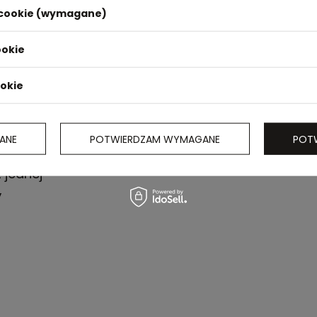
i cookie (wymagane)
ookie
ookie
ANE
POTWIERDZAM WYMAGANE
POT
 jednej
,