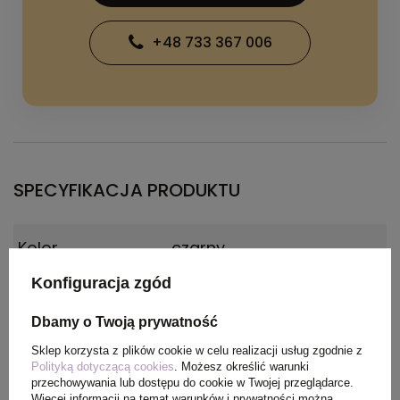
+48 733 367 006
SPECYFIKACJA PRODUKTU
Kolor
czarny
Konfiguracja zgód
Materiał
Aluminium z recyklingu
Dbamy o Twoją prywatność
Wymiary
15 x 3,6 x 3,6 cm
Sklep korzysta z plików cookie w celu realizacji usług zgodnie z
produktu
Polityką dotyczącą cookies
. Możesz określić warunki
przechowywania lub dostępu do cookie w Twojej przeglądarce.
Więcej informacji na temat warunków i prywatności można