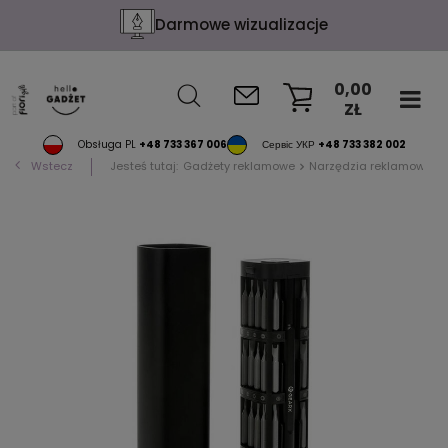
Darmowe wizualizacje
0,00
ZŁ
KOSZYK
Obsługa PL
+48 733 367 006
Сервіс УКР
+48 733 382 002
Wstecz
Jesteś tutaj:
Gadżety reklamowe
Narzędzia reklamowe