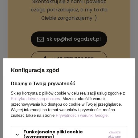
Skontaktuj się z nami i powiedz
czego potrzebujesz, a my to dla
Ciebie zorganizujemy :)
sklep@hellogadzet.pl
+48 733 367 006
Konfiguracja zgód
Dbamy o Twoją prywatność
Sklep korzysta z plików cookie w celu realizacji usług zgodnie z
Polityką dotyczącą cookies
. Możesz określić warunki
przechowywania lub dostępu do cookie w Twojej przeglądarce.
SPECYFIKACJA PRODUKTU
Więcej informacji na temat warunków i prywatności można
znaleźć także na stronie
Prywatność i warunki Google
.
Wymiary
135 x 190 mm; dł. paska
Funkcjonalne pliki cookie
Zawsze
produktu
max. 1480 mm
(wymagane)
aktywne