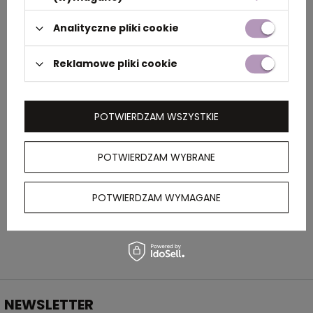
Analityczne pliki cookie
Kolor
czarny
Reklamowe pliki cookie
OPIS
POTWIERDZAM WSZYSTKIE
Mała, praktyczna torba MESAK zamykana na
zamek. Pasek w torbie jest regulowany co
ułatwia odpowiednie dopasowanie – można
POTWIERDZAM WYBRANE
go też w łatwy sposób odpiąć. Posiada jedną
komorę główną z małą kieszonką wewnątrz.
POTWIERDZAM WYMAGANE
Wykonana z poliestru 600D.
NEWSLETTER