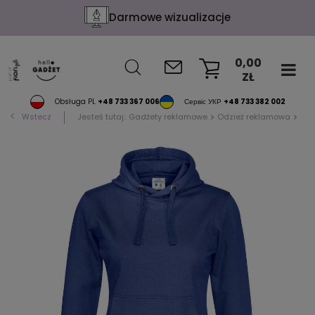
Darmowe wizualizacje
0,00
ZŁ
KOSZYK
Obsługa PL
+48 733 367 006
Сервіс УКР
+48 733 382 002
Wstecz
Jesteś tutaj:
Gadżety reklamowe
Odzież reklamowa
Blu