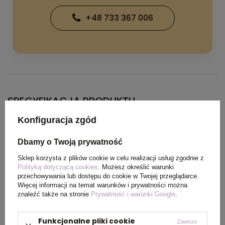
+48 733 367 006
SPECYFIKACJA PRODUKTU
Konfiguracja zgód
Kolor
Royal blue
Dbamy o Twoją prywatność
Sklep korzysta z plików cookie w celu realizacji usług zgodnie z
Polityką dotyczącą cookies
. Możesz określić warunki
OPIS
przechowywania lub dostępu do cookie w Twojej przeglądarce.
Więcej informacji na temat warunków i prywatności można
znaleźć także na stronie
Prywatność i warunki Google
.
Dopasowana bluza z kapturem. Szczotkowana
podszewka, solidne sznurki do ściągania, dwie
Funkcjonalne pliki cookie
Zawsze