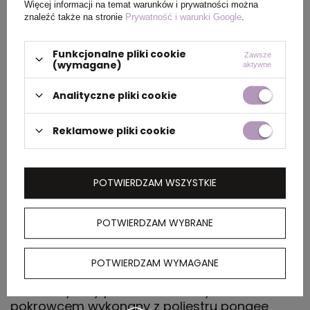
Więcej informacji na temat warunków i prywatności można
produktu
znaleźć także na stronie
Prywatność i warunki Google
.
Kolor
granatowy
Funkcjonalne pliki cookie
Zawsze
(wymagane)
aktywne
Analityczne pliki cookie
PAKOWANIE
Reklamowe pliki cookie
Wymiary
31 x 26 x 43
kartonu
POTWIERDZAM WSZYSTKIE
zewnętrznego
(m)
POTWIERDZAM WYBRANE
OPIS
POTWIERDZAM WYMAGANE
Automatyczny parasol składany HOST z
pokrowcem wykonany z poliestru pongee