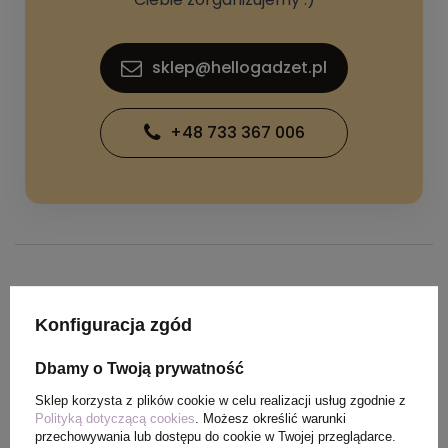
sklep@hellogadzet.pl
+48 733 367 006
SPECYFIKACJA PRODUKTU
Konfiguracja zgód
Materiał
poliester 190T, włókno
Dbamy o Twoją prywatność
szklane, metal, bambus
Sklep korzysta z plików cookie w celu realizacji usług zgodnie z
Polityką dotyczącą cookies
. Możesz określić warunki
Wymiary
⌀ 960 mm, dł. 565 mm
przechowywania lub dostępu do cookie w Twojej przeglądarce.