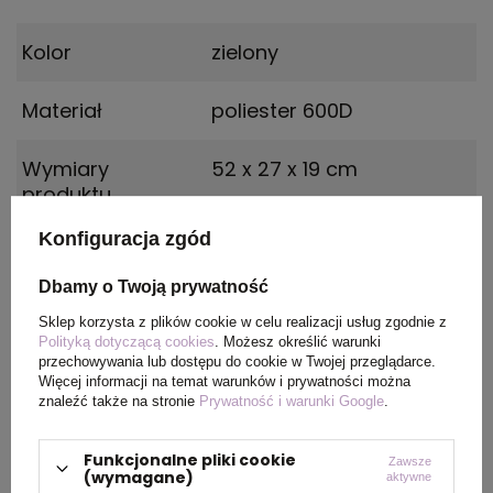
Kolor
zielony
Materiał
poliester 600D
Wymiary
52 x 27 x 19 cm
produktu
Konfiguracja zgód
Dbamy o Twoją prywatność
PAKOWANIE
Sklep korzysta z plików cookie w celu realizacji usług zgodnie z
Polityką dotyczącą cookies
. Możesz określić warunki
Wymiary
49,5 x 30,5 x 31 cm
przechowywania lub dostępu do cookie w Twojej przeglądarce.
Więcej informacji na temat warunków i prywatności można
kartonu
znaleźć także na stronie
Prywatność i warunki Google
.
zewnętrznego
Funkcjonalne pliki cookie
Zawsze
Waga
11
(wymagane)
aktywne