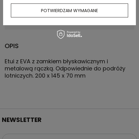
kartonu
POTWIERDZAM WYMAGANE
zewnętrznego
(kg)
OPIS
Etui z EVA z zamkiem błyskawicznym i
metalową rączką. Odpowiednie do podróży
lotniczych. 200 x 145 x 70 mm
NEWSLETTER