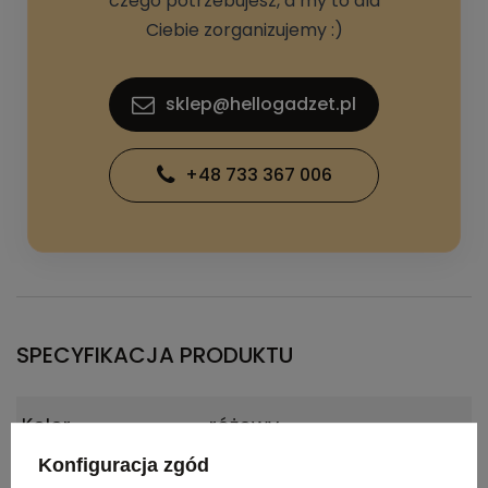
czego potrzebujesz, a my to dla
Ciebie zorganizujemy :)
sklep@hellogadzet.pl
+48 733 367 006
SPECYFIKACJA PRODUKTU
Kolor
różowy
Konfiguracja zgód
Materiał
Eva