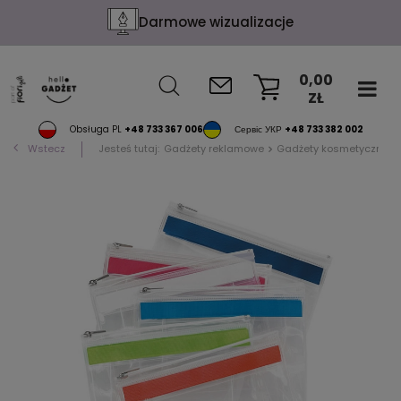
Darmowe wizualizacje
0,00
ZŁ
KOSZYK
Obsługa PL
+48 733 367 006
Сервіс УКР
+48 733 382 002
Wstecz
Jesteś tutaj:
Gadżety reklamowe
Gadżety kosmetyczne i 