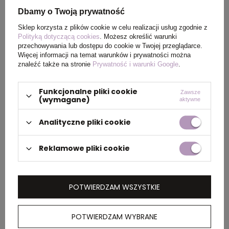
Dbamy o Twoją prywatność
Wymiary
200 x 145 x 70 mm
Sklep korzysta z plików cookie w celu realizacji usług zgodnie z
produktu
Polityką dotyczącą cookies
. Możesz określić warunki
przechowywania lub dostępu do cookie w Twojej przeglądarce.
Więcej informacji na temat warunków i prywatności można
znaleźć także na stronie
Prywatność i warunki Google
.
PAKOWANIE
Funkcjonalne pliki cookie
Zawsze
(wymagane)
aktywne
Wymiary
0.44x0.45x0.50
Analityczne pliki cookie
kartonu
zewnętrznego
Reklamowe pliki cookie
(m)
Ilość szt. w
200
POTWIERDZAM WSZYSTKIE
kartonie
wewnętrznym
POTWIERDZAM WYBRANE
Waga
15.000