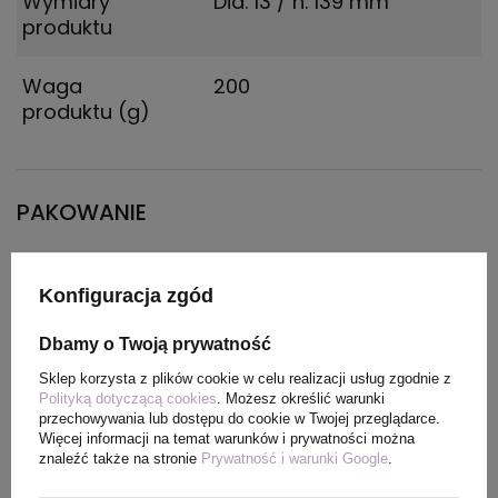
Wymiary
Dia. 13 / h. 139 mm
produktu
Waga
200
produktu (g)
PAKOWANIE
Wymiary
300 x 400 x 500
Konfiguracja zgód
kartonu
zewnętrznego
Dbamy o Twoją prywatność
Sklep korzysta z plików cookie w celu realizacji usług zgodnie z
Waga
30.57
Polityką dotyczącą cookies
. Możesz określić warunki
kartonu
przechowywania lub dostępu do cookie w Twojej przeglądarce.
Więcej informacji na temat warunków i prywatności można
zewnętrznego
znaleźć także na stronie
Prywatność i warunki Google
.