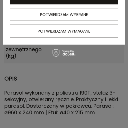
Ilość szt. w
10
kartonie
POTWIERDZAM WYBRANE
wewnętrznym
POTWIERDZAM WYMAGANE
Waga
12.700
kartonu
zewnętrznego
(kg)
OPIS
Parasol wykonany z poliestru 190T, stelaż 3-
sekcyjny, otwierany ręcznie. Praktyczny i lekki
parasol. Dostarczany w pokrowcu. Parasol:
ø960 x 240 mm | Etui: ø40 x 215 mm