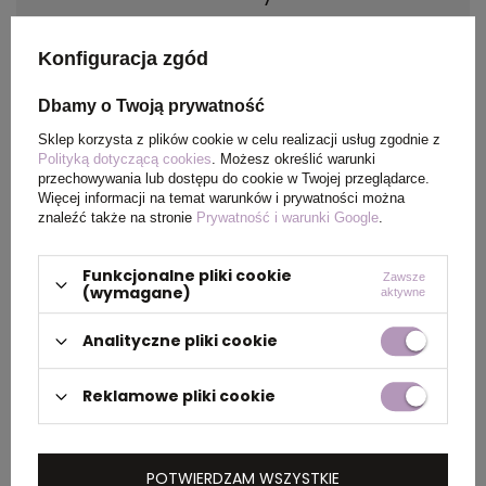
Materiał
190T poliester
Konfiguracja zgód
Kraj
China
Dbamy o Twoją prywatność
pochodzenia
Sklep korzysta z plików cookie w celu realizacji usług zgodnie z
Polityką dotyczącą cookies
. Możesz określić warunki
przechowywania lub dostępu do cookie w Twojej przeglądarce.
Rozmiar
ø960 mm | 240 mm | Etui:
Więcej informacji na temat warunków i prywatności można
ø40 x 215 mm
znaleźć także na stronie
Prywatność i warunki Google
.
Funkcjonalne pliki cookie
Zawsze
(wymagane)
aktywne
PAKOWANIE
Analityczne pliki cookie
Wymiary
0.260x0.240x0.460
Reklamowe pliki cookie
kartonu
zewnętrznego
(m)
POTWIERDZAM WSZYSTKIE