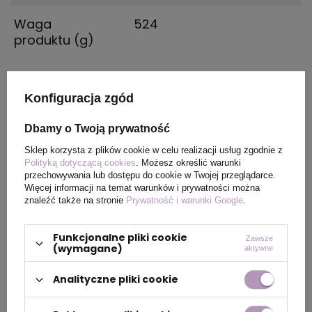
Waga
524
produktu (g)
Konfiguracja zgód
PAKOWANIE
Dbamy o Twoją prywatność
Wymiary
260 x 400 x 360
Sklep korzysta z plików cookie w celu realizacji usług zgodnie z
kartonu
Polityką dotyczącą cookies
. Możesz określić warunki
przechowywania lub dostępu do cookie w Twojej przeglądarce.
zewnętrznego
Więcej informacji na temat warunków i prywatności można
znaleźć także na stronie
Prywatność i warunki Google
.
Waga
14.1
kartonu
Funkcjonalne pliki cookie
Zawsze
zewnętrznego
(wymagane)
aktywne
Analityczne pliki cookie
OPIS