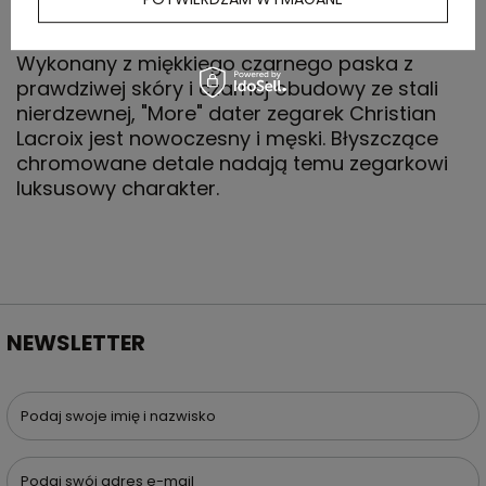
OPIS
Wykonany z miękkiego czarnego paska z
prawdziwej skóry i czarnej obudowy ze stali
nierdzewnej, "More" dater zegarek Christian
Lacroix jest nowoczesny i męski. Błyszczące
chromowane detale nadają temu zegarkowi
luksusowy charakter.
NEWSLETTER
Podaj swoje imię i nazwisko
Podaj swój adres e-mail