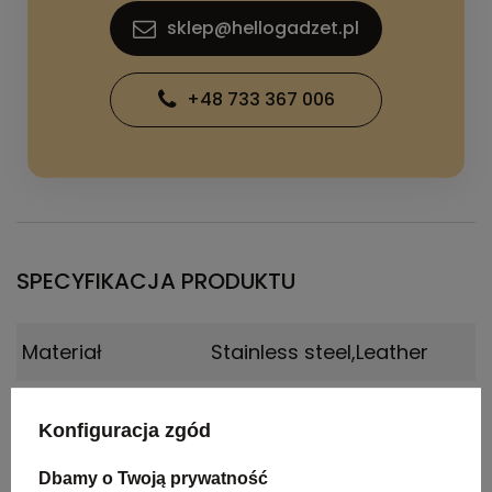
sklep@hellogadzet.pl
+48 733 367 006
SPECYFIKACJA PRODUKTU
Materiał
Stainless steel,Leather
Kolor
BLACK
Konfiguracja zgód
Wymiary
Dia. 42 / Strap: 260 mm
Dbamy o Twoją prywatność