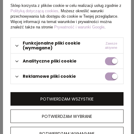
produktu
Sklep korzysta z plików cookie w celu realizacji usług zgodnie z
Polityką dotyczącą cookies
. Możesz określić warunki
Waga
150
przechowywania lub dostępu do cookie w Twojej przeglądarce.
Więcej informacji na temat warunków i prywatności można
produktu (g)
znaleźć także na stronie
Prywatność i warunki Google
.
Funkcjonalne pliki cookie
Zawsze
(wymagane)
aktywne
PAKOWANIE
Analityczne pliki cookie
Wymiary
470 x 350 x 380
kartonu
Reklamowe pliki cookie
zewnętrznego
Waga
13.02
POTWIERDZAM WSZYSTKIE
kartonu
zewnętrznego
POTWIERDZAM WYBRANE
POTWIERDZAM WYMAGANE