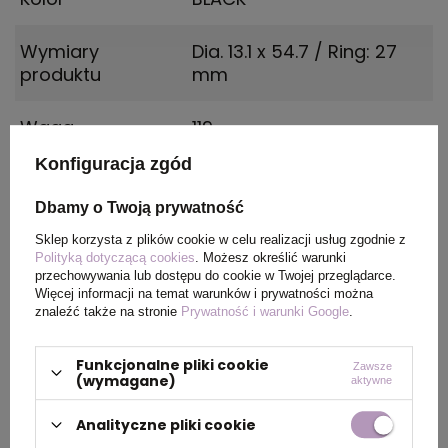
Wymiary
Dia. 13.1 x 54.7 / Ring: 27
produktu
mm
Waga
119
produktu (g)
Konfiguracja zgód
Dbamy o Twoją prywatność
PAKOWANIE
Sklep korzysta z plików cookie w celu realizacji usług zgodnie z
Polityką dotyczącą cookies
. Możesz określić warunki
przechowywania lub dostępu do cookie w Twojej przeglądarce.
Więcej informacji na temat warunków i prywatności można
Wymiary
300 x 400 x 500
znaleźć także na stronie
Prywatność i warunki Google
.
kartonu
zewnętrznego
Funkcjonalne pliki cookie
Zawsze
(wymagane)
aktywne
Waga
18.87
Analityczne pliki cookie
kartonu