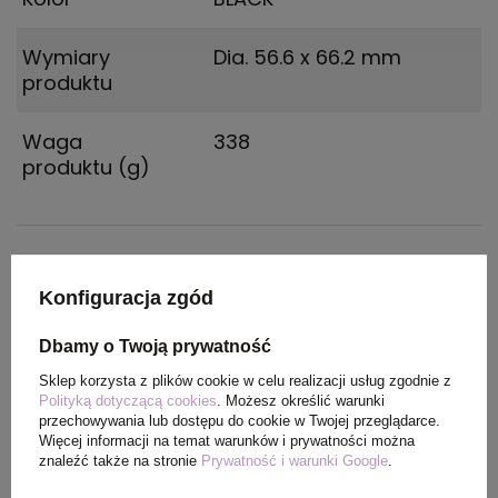
Wymiary
Dia. 56.6 x 66.2 mm
produktu
Waga
338
produktu (g)
PAKOWANIE
Konfiguracja zgód
Wymiary
330 x 160 x 460
Dbamy o Twoją prywatność
kartonu
Sklep korzysta z plików cookie w celu realizacji usług zgodnie z
zewnętrznego
Polityką dotyczącą cookies
. Możesz określić warunki
przechowywania lub dostępu do cookie w Twojej przeglądarce.
Więcej informacji na temat warunków i prywatności można
Waga
14.5
znaleźć także na stronie
Prywatność i warunki Google
.
kartonu