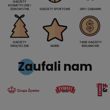
GADŻETY
KOSMETYCZNE I
ZDROWOTNE
GADŻETY SPORTOWE
GRY I ZABAWKI
GADŻETY
TANIE GADŻETY
ŚWIĄTECZNE
MARKI
REKLAMOWE
Zaufali nam