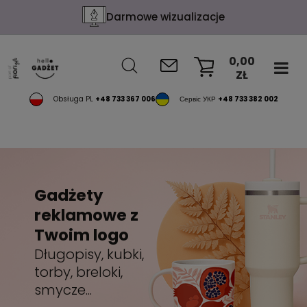
Konfekcja na życzenie
0,00
ZŁ
KOSZYK
Obsługa PL
+48 733 367 006
Сервіс УКР
+48 733 382 002
Gadżety
reklamowe z
Twoim logo
Długopisy, kubki,
torby, breloki,
smycze...