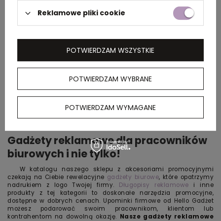
Reklamowe pliki cookie
POTWIERDZAM WSZYSTKIE
POTWIERDZAM WYBRANE
POTWIERDZAM WYMAGANE
Gadżety reklamowe dla pracowników
biurowych i nie tylko!
W katalogu naszego sklepu z akcesoriami promocyjnymi
czekają na Ciebie rewelacyjne
gadżety biurowe
, które opatrzymy
nadrukiem z logo Twojej firmy.
Długopisy reklamowe
i inne
produkty z tej kategorii to doskonałe narzędzia promocyjne,
dostępne w dobrych cenach. Upominki firmowe od Hello Gadżet
możesz podarować swoim pracownikom, klientom lub
kontrahentom na dowolną okazję.
Nasze
gadżety reklamowe