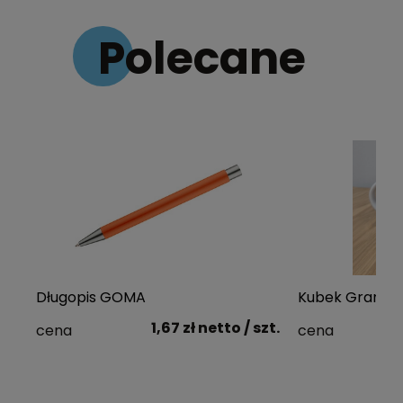
Polecane
Długopis GOMA
Kubek Grande
1,67 zł
netto
/ szt.
cena
cena