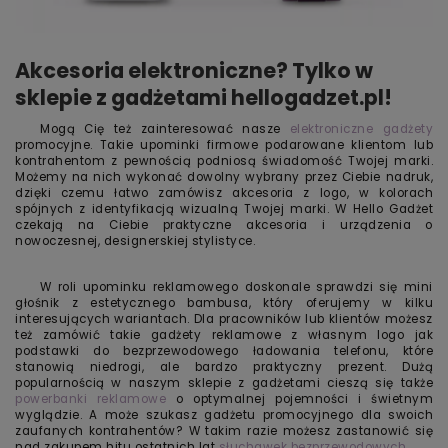
Akcesoria elektroniczne? Tylko w
sklepie z gadżetami hellogadzet.pl!
Mogą Cię też zainteresować nasze
elektroniczne gadżety
promocyjne. Takie upominki firmowe podarowane klientom lub
kontrahentom z pewnością podniosą świadomość Twojej marki.
Możemy na nich wykonać dowolny wybrany przez Ciebie nadruk,
dzięki czemu łatwo zamówisz akcesoria z logo, w kolorach
spójnych z identyfikacją wizualną Twojej marki. W Hello Gadżet
czekają na Ciebie praktyczne akcesoria i urządzenia o
nowoczesnej, designerskiej stylistyce.
W roli upominku reklamowego doskonale sprawdzi się mini
głośnik z estetycznego bambusa, który oferujemy w kilku
interesujących wariantach. Dla pracowników lub klientów możesz
też zamówić takie gadżety reklamowe z własnym logo jak
podstawki do bezprzewodowego ładowania telefonu, które
stanowią niedrogi, ale bardzo praktyczny prezent. Dużą
popularnością w naszym sklepie z gadżetami cieszą się także
powerbanki reklamowe
o optymalnej pojemności i świetnym
wyglądzie. A może szukasz gadżetu promocyjnego dla swoich
zaufanych kontrahentów? W takim razie możesz zastanowić się
nad zakupem hitu ostatnich lat
słuchawek bezprzewodowych
.