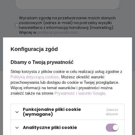
Wyrażam zgodę na przetwarzanie moich danych
osobowych (adres e-mail) na potrzeby wysyłki
newslettera z informacją handlową (marketing).
Więcej w
polityce prywatności.
Wyślij
Konfiguracja zgód
Dbamy o Twoją prywatność
Sklep korzysta z plików cookie w celu realizacji usług zgodnie z
Polityką dotyczącą cookies
. Możesz określić warunki
przechowywania lub dostępu do cookie w Twojej przeglądarce.
Więcej informacji na temat warunków i prywatności można
znaleźć także na stronie
Prywatność i warunki Google
.
Funkcjonalne pliki cookie
Zawsze
(wymagane)
aktywne
Analityczne pliki cookie