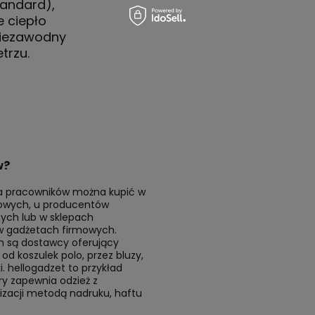
tandard),
e ciepło
Niezawodny
trzu.
w?
a pracowników można kupić w
towych, u producentów
ych lub w sklepach
 w gadżetach firmowych.
 są dostawcy oferujący
od koszulek polo, przez bluzy,
ki. hellogadzet to przykład
ry zapewnia odzież z
izacji metodą nadruku, haftu