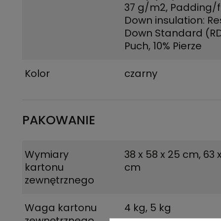
37 g/m2, Padding/fil
Down insulation: R
Down Standard (R
Puch, 10% Pierze
Kolor
czarny
PAKOWANIE
Wymiary
38 x 58 x 25 cm
,
63 
kartonu
cm
zewnętrznego
Waga kartonu
4 kg
,
5 kg
zewnętrznego