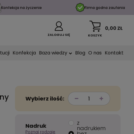
Konfekcja na życzenie
Firma godna zaufania
0,00 ZŁ
ZALOGUJ SIĘ
KOSZYK
tucji
Konfekcja
Baza wiedzy
Blog
O nas
Kontakt
rny
Wybierz ilość:
z
Nadruk
nadrukiem
Poznaj rodzaje
bez