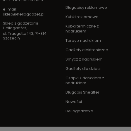
Długopisy reklamowe
e-mail:
sklep@hellogadzet.pl
Kubki reklamowe
Sklep z gadżetami
Kubki termiczne z
Hellogadżet
,
nadrukiem
ul. Traugutta 143
,
71-314
Szczecin
Torby z nadrukiem
Gadżety elektroniczne
Smycz z nadrukiem
Gadżety dla dzieci
Czapki z daszkiem z
nadrukiem
Długopis Sheaffer
Nowości
Hellogadżetka