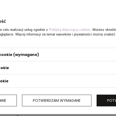
ość
w celu realizacji usług zgodnie z
Polityką dotyczącą cookies
. Możesz określi
eglądarce. Więcej informacji na temat warunków i prywatności można znaleźć
zn -
trój
e wiązanie
i cookie (wymagane)
opasowanie,
chłodnym
ookie
 z nylonu
m,
ookie
hronę przed
oruszanie
Odporny na
awaniu się
ANE
POTWIERDZAM WYMAGANE
POT
ło i
owa