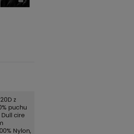
 20D z
90% puchu
Dull cire
m
00% Nylon,