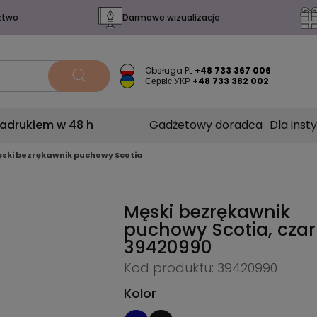
ztwo
Darmowe wizualizacje
Obsługa PL
+48 733 367 006
Сервіс УКР
+48 733 382 002
nadrukiem w 48 h
Gadżetowy doradca
Dla insty
ski bezrękawnik puchowy Scotia
Męski bezrękawnik
puchowy Scotia, cza
39420990
Kod produktu: 39420990
Kolor