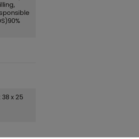
ling,
esponsible
DS)90%
x 38 x 25