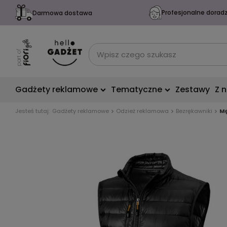
Profesjonalne dorad
Darmowa dostawa
Gadżety reklamowe
Tematyczne
Zestawy
Z 
Jesteś tutaj:
Gadżety reklamowe
Odzież reklamowa
Bezrękawniki
Mę