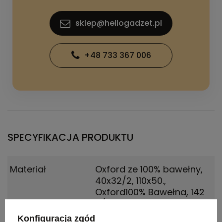
sklep@hellogadzet.pl
+48 733 367 006
SPECYFIKACJA PRODUKTU
Materiał
Oxford ze 100% bawełny,
40x32/2, 110x50.
,
Oxford100% Bawełna, 142
g/m2
Konfiguracja zgód