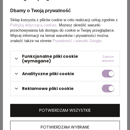
Kolor
czarny
Dbamy o Twoją prywatność
Sklep korzysta z plików cookie w celu realizacji usług zgodnie z
Polityką dotyczącą cookies
. Możesz określić warunki
PAKOWANIE
przechowywania lub dostępu do cookie w Twojej przeglądarce.
Więcej informacji na temat warunków i prywatności można
znaleźć także na stronie
Prywatność i warunki Google
.
Wymiary
36 x 55 x 43 cm
,
48 x 34 x
kartonu
45 cm
Funkcjonalne pliki cookie
Zawsze
(wymagane)
aktywne
zewnętrznego
Analityczne pliki cookie
Waga
10 kg
kartonu
Reklamowe pliki cookie
zewnętrznego
POTWIERDZAM WSZYSTKIE
OPIS
POTWIERDZAM WYBRANE
Damska koszula oxford z długim rękawem