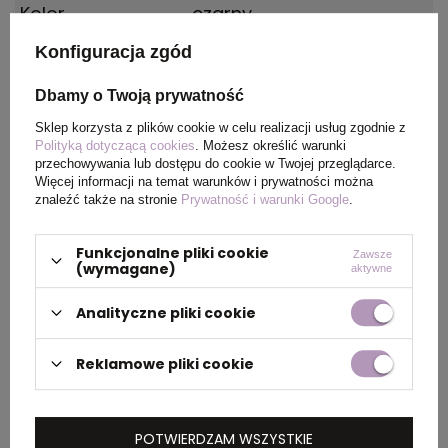
Kolor
czarny
Konfiguracja zgód
Materiał
aluminium
Dbamy o Twoją prywatność
Kraj
China
Sklep korzysta z plików cookie w celu realizacji usług zgodnie z
pochodzenia
Polityką dotyczącą cookies
. Możesz określić warunki
przechowywania lub dostępu do cookie w Twojej przeglądarce.
Więcej informacji na temat warunków i prywatności można
Rozmiar
11 x 60 x 15 mm
znaleźć także na stronie
Prywatność i warunki Google
.
Funkcjonalne pliki cookie
Zawsze
(wymagane)
aktywne
PAKOWANIE
Analityczne pliki cookie
Wymiary
0.370x0.210x0.220
Reklamowe pliki cookie
kartonu
zewnętrznego
(m)
POTWIERDZAM WSZYSTKIE