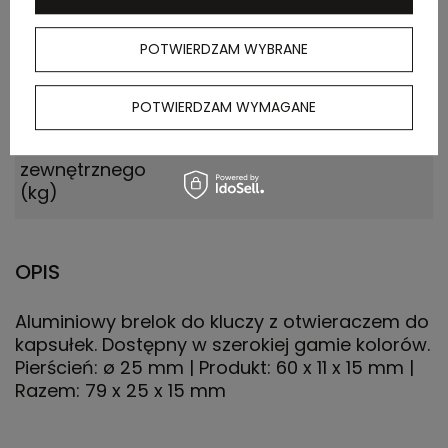
Ilość szt. w
500
kartonie
POTWIERDZAM WYBRANE
wewnętrznym
POTWIERDZAM WYMAGANE
Waga
10.200
kartonu
zewnętrznego
(kg)
OPIS
Aluminiowy brelok do kluczy z otwieraczem do
kapsułek. Dostępny w szerokiej gamie kolorów.
Pierścień: ø 25 mm | Produkt: 60 x 11 x 15 mm |
Razem: 79 x 25 x 15 mm