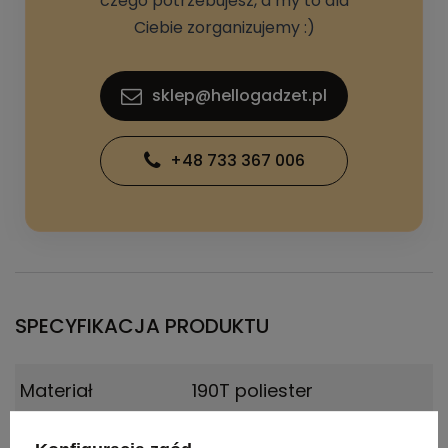
czego potrzebujesz, a my to dla
Ciebie zorganizujemy :)
sklep@hellogadzet.pl
+48 733 367 006
SPECYFIKACJA PRODUKTU
Materiał
190T poliester
Wymiary
ø980 mm | 295 mm | Etui: