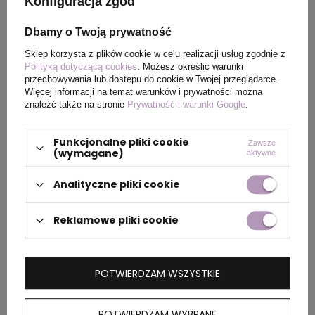
Konfiguracja zgód
produktu
ø45 x 245 mm
Dbamy o Twoją prywatność
Kolor
Jasno zielony
Sklep korzysta z plików cookie w celu realizacji usług zgodnie z
Polityką dotyczącą cookies
. Możesz określić warunki
przechowywania lub dostępu do cookie w Twojej przeglądarce.
Więcej informacji na temat warunków i prywatności można
znaleźć także na stronie
Prywatność i warunki Google
.
PAKOWANIE
Funkcjonalne pliki cookie
Zawsze
(wymagane)
aktywne
Wymiary
0.32x0.29x0.53
kartonu
Analityczne pliki cookie
zewnętrznego
(m)
Reklamowe pliki cookie
Ilość szt. w
10
kartonie
POTWIERDZAM WSZYSTKIE
wewnętrznym
Waga
19.900
POTWIERDZAM WYBRANE