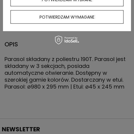
kartonu
zewnętrznego
POTWIERDZAM WYMAGANE
(kg)
OPIS
Parasol składany z poliestru 190T. Parasol jest
składany w 3 sekcjach, posiada
automatyczne otwieranie. Dostępny w
szerokiej gamie kolorów. Dostarczany w etui.
Parasol: ø980 x 295 mm | Etui: ø45 x 245 mm
NEWSLETTER