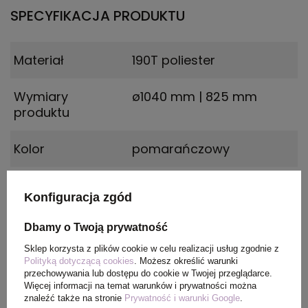
SPECYFIKACJA PRODUKTU
Materiał
190T poliester
Wymiary
ø1040 mm | 825 mm
produktu
Kolor
pomarańczowy
Konfiguracja zgód
PAKOWANIE
Dbamy o Twoją prywatność
Sklep korzysta z plików cookie w celu realizacji usług zgodnie z
Wymiary
0.96x0.18x0.34
Polityką dotyczącą cookies
. Możesz określić warunki
kartonu
przechowywania lub dostępu do cookie w Twojej przeglądarce.
zewnętrznego
Więcej informacji na temat warunków i prywatności można
znaleźć także na stronie
Prywatność i warunki Google
.
(m)