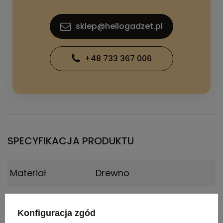
sklep@hellogadzet.pl
+48 733 367 006
SPECYFIKACJA PRODUKTU
Materiał
Drewno
Certyfikat
EN71, REACH
Konfiguracja zgód