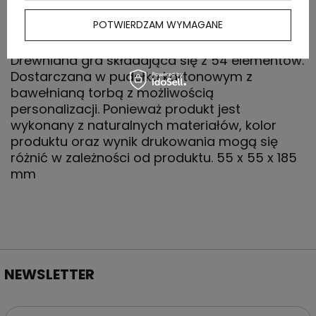
OPIS
POTWIERDZAM WYMAGANE
Drewniana gra składająca się z 54 elementów.
Dostarczana w pudełku kartonowym z
bawełnianą torbą z możliwością
personalizacji. Ponieważ produkt jest
wykonany z naturalnych materiałów, kolor
produktu oraz wynik drukowania mogą się
różnić w zależności od produktu. 55 x 55 x 185
mm
NEWSLETTER