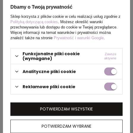
Wymiary
55 x 55 x 185 mm
Dbamy o Twoją prywatność
produktu
Sklep korzysta z plików cookie w celu realizacji usług zgodnie z
Polityką dotyczącą cookies
. Możesz określić warunki
Kolor
Jasny naturalny
przechowywania lub dostępu do cookie w Twojej przeglądarce.
Więcej informacji na temat warunków i prywatności można
znaleźć także na stronie
Prywatność i warunki Google
.
PAKOWANIE
Funkcjonalne pliki cookie
Zawsze
(wymagane)
aktywne
Ilość szt. w
20
Analityczne pliki cookie
kartonie
wewnętrznym
Reklamowe pliki cookie
Waga
24.300
kartonu
POTWIERDZAM WSZYSTKIE
zewnętrznego
(kg)
POTWIERDZAM WYBRANE