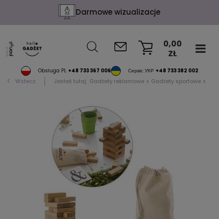
Darmowe wizualizacje
0,00
ZŁ
KOSZYK
Obsługa PL
+48 733 367 006
Сервіс УКР
+48 733 382 002
Wstecz
Jesteś tutaj:
Gadżety reklamowe
Gadżety sportowe
Gry