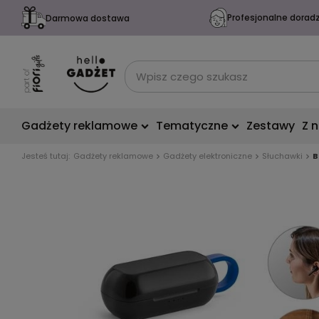
Profesjonalne dorad
Darmowa dostawa
Gadżety reklamowe
Tematyczne
Zestawy
Z 
Jesteś tutaj:
Gadżety reklamowe
Gadżety elektroniczne
Słuchawki
B