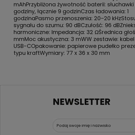
mAhPrzybliżona żywotność baterii: słuchawki
godziny, łącznie 9 godzinCzas ładowania: 1
godzinaPasmo przenoszenia: 20–20 kHzStos
sygnału do szumu: 90 dBCzułość: 96 dBZniek
harmoniczne: Impedancja: 32 ΩŚrednica głośn
mmMoc akustyczna: 3 mWW zestawie: kabel
USB-COpakowanie: papierowe pudełko prez
typu kraftWymiary: 77 x 36 x 30 mm
NEWSLETTER
Podaj swoje imię i nazwisko