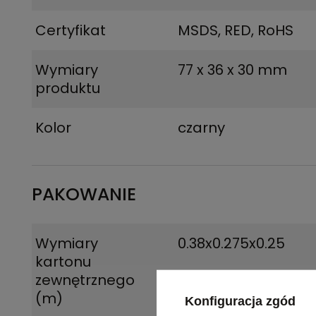
Certyfikat
MSDS, RED, RoHS
Wymiary
77 x 36 x 30 mm
produktu
Kolor
czarny
PAKOWANIE
Wymiary
0.38x0.275x0.25
kartonu
zewnętrznego
(m)
Konfiguracja zgód