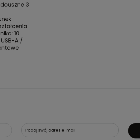
 douszne 3
unek
ształcenia
ika: 10
 USB-A /
entowe
Podaj swój adres e-mail