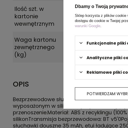
Dbamy o Twoją prywatn
Ilość szt. w
50
kartonie
Sklep korzysta z plików cookie 
dostępu do cookie w Twojej prz
wewnętrznym
warunki Google
.
Waga kartonu
7.800
Funkcjonalne plik
zewnętrznego
(kg)
Analityczne pliki c
Reklamowe pliki c
OPIS
POTWIERDZAM WYBR
Bezprzewodowe słuchawki z etui ładującym
wyposażonym w silikonowy klips ułatwiający
przenoszenie.Materiał: ABS z recyklingu (100%
silikonTransmisja bezprzewodowa: BT v5'0P
słuchawki douszne 35 mAh, etui ładujące 25