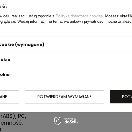
ość
w celu realizacji usług zgodnie z
Polityką dotyczącą cookies
. Możesz określi
eglądarce. Więcej informacji na temat warunków i prywatności można znaleźć
i cookie (wymagane)
ookie
ookie
ANE
POTWIERDZAM WYMAGANE
POT
 rABS), PC,
ojemność:
0