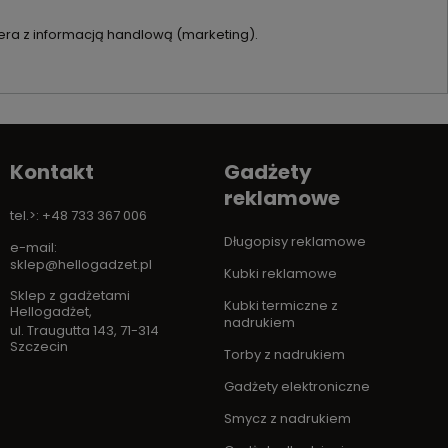
ra z informacją handlową (marketing).
Kontakt
Gadżety
reklamowe
tel.>: +48 733 367 006
Długopisy reklamowe
e-mail:
sklep@hellogadzet.pl
Kubki reklamowe
Sklep z gadżetami
Kubki termiczne z
Hellogadżet
,
nadrukiem
ul. Traugutta 143
,
71-314
Szczecin
Torby z nadrukiem
Gadżety elektroniczne
Smycz z nadrukiem