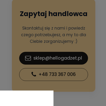
Zapytaj handlowca
Skontaktuj się z nami i powiedz
czego potrzebujesz, a my to dla
Ciebie zorganizujemy :)
sklep@hellogadzet.pl
+48 733 367 006