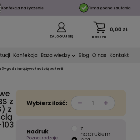
Konfekcja na życzenie
Firma godna zaufania
0,00 ZŁ
ZALOGUJ SIĘ
KOSZYK
tucji
Konfekcja
Baza wiedzy
Blog
O nas
Kontakt
 3-godzinną żywotnością baterii
owe
BS z
Wybierz ilość:
) z
cią
-103
z
Nadruk
nadrukiem
Poznaj rodzaje
bez