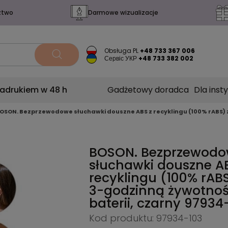
ztwo
Darmowe wizualizacje
Obsługa PL
+48 733 367 006
Сервіс УКР
+48 733 382 002
nadrukiem w 48 h
Gadżetowy doradca
Dla insty
OSON. Bezprzewodowe słuchawki douszne ABS z recyklingu (100% rABS) z
BOSON. Bezprzewod
słuchawki douszne A
recyklingu (100% rABS
3-godzinną żywotnoś
baterii, czarny
97934
Kod produktu: 97934-103