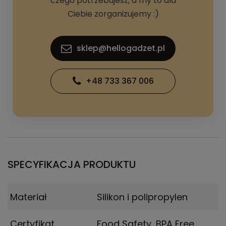
czego potrzebujesz, a my to dla
Ciebie zorganizujemy :)
sklep@hellogadzet.pl
+48 733 367 006
SPECYFIKACJA PRODUKTU
Materiał
Silikon i polipropylen
Certyfikat
Food Safety, BPA Free