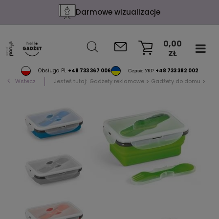
Darmowe wizualizacje
0,00
ZŁ
KOSZYK
Obsługa PL
+48 733 367 006
Сервіс УКР
+48 733 382 002
Wstecz
Jesteś tutaj:
Gadżety reklamowe
Gadżety do domu
Poje