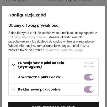
Wymiary
170 x 110 x 66 mm |
Konfiguracja zgód
produktu
Złożone: 170 x 110 x 40 mm
Dbamy o Twoją prywatność
Kolor
Jasno szary
Sklep korzysta z plików cookie w celu realizacji usług zgodnie z
Polityką dotyczącą cookies
. Możesz określić warunki
przechowywania lub dostępu do cookie w Twojej przeglądarce.
Więcej informacji na temat warunków i prywatności można
PAKOWANIE
znaleźć także na stronie
Prywatność i warunki Google
.
Funkcjonalne pliki cookie
Zawsze
Wymiary
0.42x0.35x0.35
(wymagane)
aktywne
kartonu
Analityczne pliki cookie
zewnętrznego
(m)
Reklamowe pliki cookie
Ilość szt. w
1
kartonie
wewnętrznym