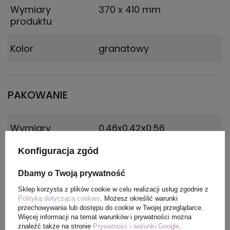
Wymiary
370 x 410 mm
produktu
Kolor
granatowy
PAKOWANIE
Wymiary
0.46x0.42x0.56
kartonu
zewnętrznego
Konfiguracja zgód
(m)
Dbamy o Twoją prywatność
Ilość szt. w
50
Sklep korzysta z plików cookie w celu realizacji usług zgodnie z
Polityką dotyczącą cookies
. Możesz określić warunki
kartonie
przechowywania lub dostępu do cookie w Twojej przeglądarce.
wewnętrznym
Więcej informacji na temat warunków i prywatności można
znaleźć także na stronie
Prywatność i warunki Google
.