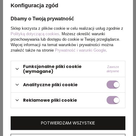
Wymiary
150 x 340 mm
Konfiguracja zgód
produktu
Dbamy o Twoją prywatność
Kolor
naturalny
Sklep korzysta z plików cookie w celu realizacji usług zgodnie z
Polityką dotyczącą cookies
. Możesz określić warunki
przechowywania lub dostępu do cookie w Twojej przeglądarce.
Więcej informacji na temat warunków i prywatności można
znaleźć także na stronie
Prywatność i warunki Google
.
PAKOWANIE
Funkcjonalne pliki cookie
Zawsze
Wymiary
0.37x0.35x0.55
(wymagane)
aktywne
kartonu
Analityczne pliki cookie
zewnętrznego
(m)
Reklamowe pliki cookie
Ilość szt. w
20
kartonie
wewnętrznym
POTWIERDZAM WSZYSTKIE