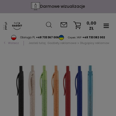
Darmowe wizualizacje
0,00
ZŁ
KOSZYK
Obsługa PL
+48 733 367 006
Сервіс УКР
+48 733 382 002
Wstecz
Jesteś tutaj:
Gadżety reklamowe
Długopisy reklamowe