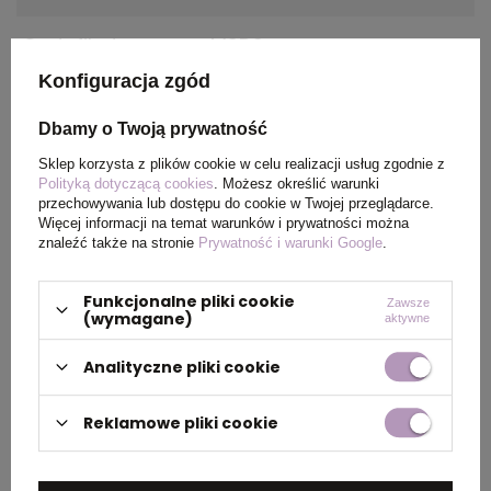
Certyfikat
MSDS
Konfiguracja zgód
Wymiary
ø10 x 141 mm
produktu
Dbamy o Twoją prywatność
Sklep korzysta z plików cookie w celu realizacji usług zgodnie z
Kolor
Szafirowy
Polityką dotyczącą cookies
. Możesz określić warunki
przechowywania lub dostępu do cookie w Twojej przeglądarce.
Więcej informacji na temat warunków i prywatności można
znaleźć także na stronie
Prywatność i warunki Google
.
PAKOWANIE
Funkcjonalne pliki cookie
Zawsze
(wymagane)
aktywne
Wymiary
0.43x0.31x0.18
Analityczne pliki cookie
kartonu
zewnętrznego
Reklamowe pliki cookie
(m)
Ilość szt. w
50