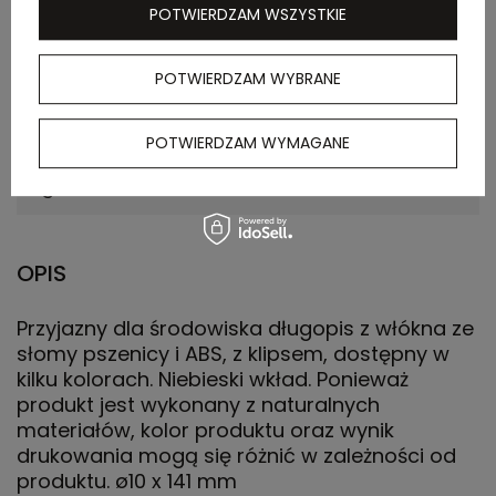
POTWIERDZAM WSZYSTKIE
kartonie
wewnętrznym
POTWIERDZAM WYBRANE
Waga
6.700
kartonu
POTWIERDZAM WYMAGANE
zewnętrznego
(kg)
OPIS
Przyjazny dla środowiska długopis z włókna ze
słomy pszenicy i ABS, z klipsem, dostępny w
kilku kolorach. Niebieski wkład. Ponieważ
produkt jest wykonany z naturalnych
materiałów, kolor produktu oraz wynik
drukowania mogą się różnić w zależności od
produktu. ø10 x 141 mm