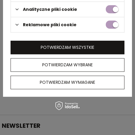
Analityczne pliki cookie
Rozmiar
14 x 0,8 cm
Reklamowe pliki cookie
Kolor
czarny
POTWIERDZAM WSZYSTKIE
OPIS
POTWIERDZAM WYBRANE
Metalowy długopis o gumowanej powierzchni
ze srebrnymi akcentami. Posiada wkład
piszący na czarno.
POTWIERDZAM WYMAGANE
NEWSLETTER