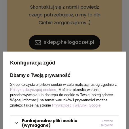
Skontaktuj się z nami i powiedz
czego potrzebujesz, a my to dla
Ciebie zorganizujemy :)
sklep@hellogadzet.pl
+48 733 367 006
Konfiguracja zgód
Dbamy o Twoją prywatność
Sklep korzysta z plików cookie w celu realizacji usług zgodnie z
Polityką dotyczącą cookies
. Możesz określić warunki
przechowywania lub dostępu do cookie w Twojej przeglądarce.
Więcej informacji na temat warunków i prywatności można
znaleźć także na stronie
Prywatność i warunki Google
.
SPECYFIKACJA PRODUKTU
Funkcjonalne pliki cookie
Zawsze
(wymagane)
aktywne
Materiał
Guma