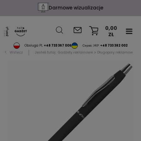
Darmowe wizualizacje
0,00
ZŁ
KOSZYK
Obsługa PL
+48 733 367 006
Сервіс УКР
+48 733 382 002
Wstecz
Jesteś tutaj:
Gadżety reklamowe
Długopisy reklamowe