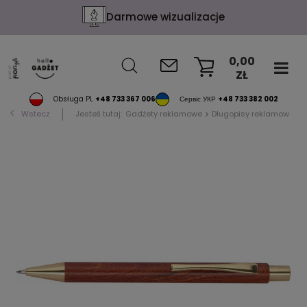
Darmowe wizualizacje
0,00
ZŁ
KOSZYK
Obsługa PL
+48 733 367 006
Сервіс УКР
+48 733 382 002
Wstecz
Jesteś tutaj:
Gadżety reklamowe
Długopisy reklamowe