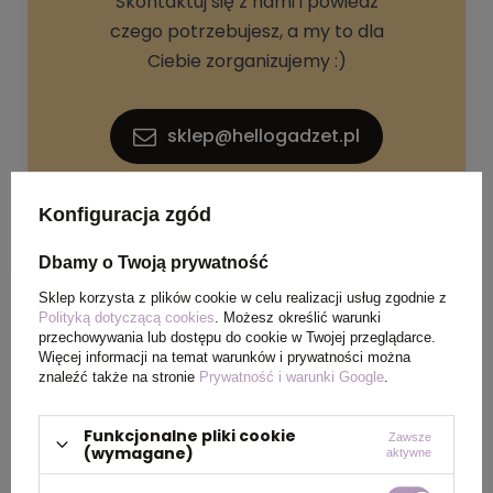
Skontaktuj się z nami i powiedz
czego potrzebujesz, a my to dla
Ciebie zorganizujemy :)
sklep@hellogadzet.pl
+48 733 367 006
Konfiguracja zgód
Dbamy o Twoją prywatność
Sklep korzysta z plików cookie w celu realizacji usług zgodnie z
Polityką dotyczącą cookies
. Możesz określić warunki
przechowywania lub dostępu do cookie w Twojej przeglądarce.
Więcej informacji na temat warunków i prywatności można
znaleźć także na stronie
Prywatność i warunki Google
.
SPECYFIKACJA PRODUKTU
Funkcjonalne pliki cookie
Zawsze
(wymagane)
aktywne
Materiał
Drewno