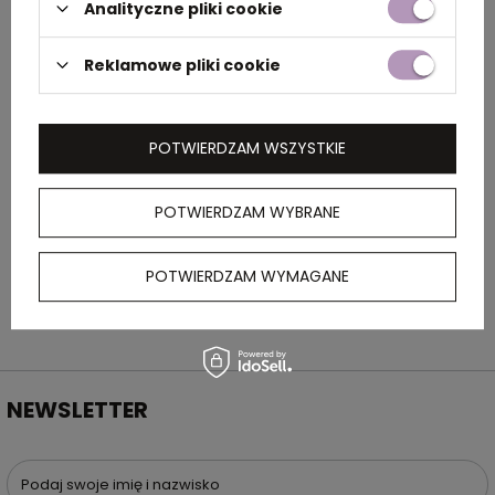
Analityczne pliki cookie
Rozmiar
14,2 x 1 cm
Reklamowe pliki cookie
Kolor
brązowy
POTWIERDZAM WSZYSTKIE
OPIS
POTWIERDZAM WYBRANE
Długopis z niebieskim wkładem w drewnianej
obudowie, ze złotymi elementami.
POTWIERDZAM WYMAGANE
NEWSLETTER
Podaj swoje imię i nazwisko