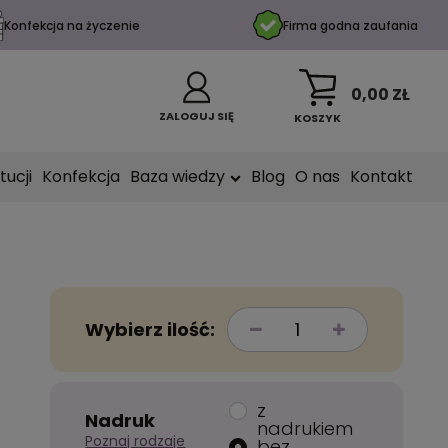
Konfekcja na życzenie
Firma godna zaufania
0,00 ZŁ
ZALOGUJ SIĘ
KOSZYK
tucji
Konfekcja
Baza wiedzy
Blog
O nas
Kontakt
Wybierz ilość:
z
Nadruk
nadrukiem
Poznaj rodzaje
bez