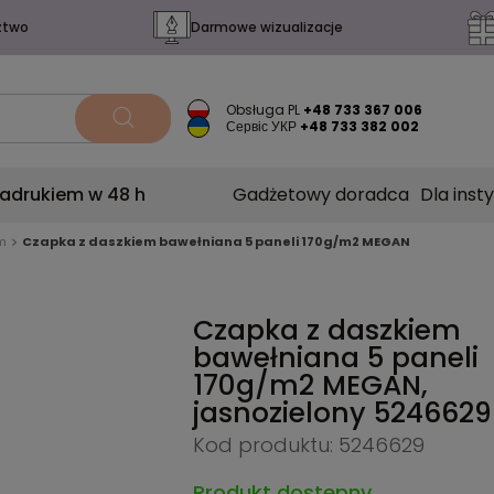
ztwo
Darmowe wizualizacje
Obsługa PL
+48 733 367 006
Сервіс УКР
+48 733 382 002
nadrukiem w 48 h
Gadżetowy doradca
Dla insty
m
Czapka z daszkiem bawełniana 5 paneli 170g/m2 MEGAN
Czapka z daszkiem
bawełniana 5 paneli
170g/m2 MEGAN,
jasnozielony
5246629
Kod produktu: 5246629
Produkt dostępny