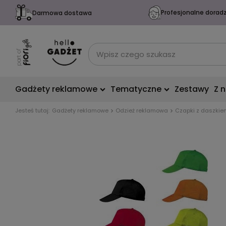
Profesjonalne dorad
Darmowa dostawa
Gadżety reklamowe
Tematyczne
Zestawy
Z 
Jesteś tutaj:
Gadżety reklamowe
Odzież reklamowa
Czapki z daszkie