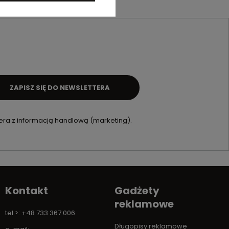
ZAPISZ SIĘ DO NEWSLETTERA
ra z informacją handlową (marketing).
Kontakt
Gadżety
reklamowe
tel.>: +48 733 367 006
Długopisy reklamowe