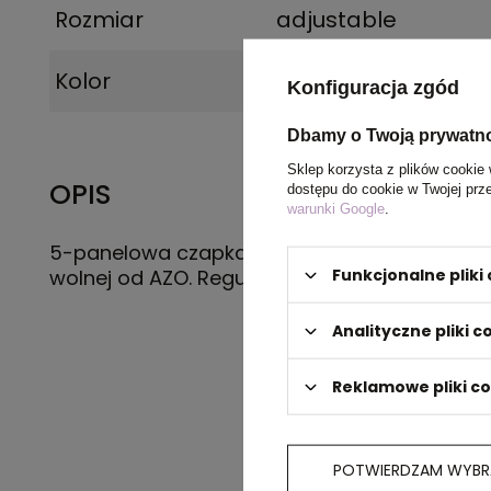
Rozmiar
adjustable
Kolor
jasnozielony
Konfiguracja zgód
Dbamy o Twoją prywatn
Sklep korzysta z plików cookie 
OPIS
dostępu do cookie w Twojej prz
warunki Google
.
5-panelowa czapka z daszkiem wykonana z
Funkcjonalne plik
wolnej od AZO. Regulacja na rzep. 170g/m2
Analityczne pliki c
Reklamowe pliki c
POTWIERDZAM WYBR