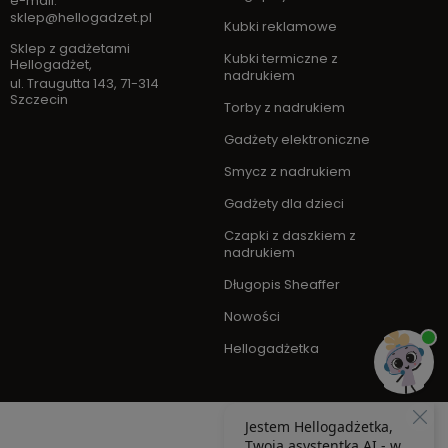
e-mail:
sklep@hellogadzet.pl
Kubki reklamowe
Sklep z gadżetami
Kubki termiczne z
Hellogadżet
,
nadrukiem
ul. Traugutta 143
,
71-314
Szczecin
Torby z nadrukiem
Gadżety elektroniczne
Smycz z nadrukiem
Gadżety dla dzieci
Czapki z daszkiem z
nadrukiem
Długopis Sheaffer
Nowości
Hellogadżetka