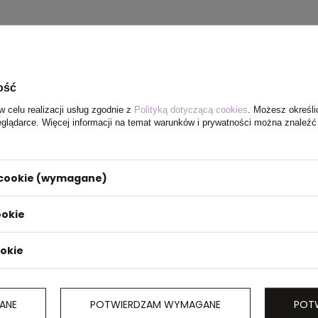
ość
w celu realizacji usług zgodnie z
Polityką dotyczącą cookies
. Możesz określi
eglądarce. Więcej informacji na temat warunków i prywatności można znaleźć
 bawełny
i cookie (wymagane)
ookie
ookie
ANE
POTWIERDZAM WYMAGANE
POT