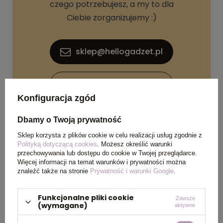
czego potrzebujesz, a my to dla
Ciebie zorganizujemy :)
sklep@hellogadzet.pl
+48 733 367 006
Konfiguracja zgód
Dbamy o Twoją prywatność
Sklep korzysta z plików cookie w celu realizacji usług zgodnie z
Polityką dotyczącą cookies
. Możesz określić warunki
przechowywania lub dostępu do cookie w Twojej przeglądarce.
Więcej informacji na temat warunków i prywatności można
SPECYFIKACJA PRODUKTU
znaleźć także na stronie
Prywatność i warunki Google
.
Materiał
Bambus
Funkcjonalne pliki cookie
Zawsze
(wymagane)
aktywne