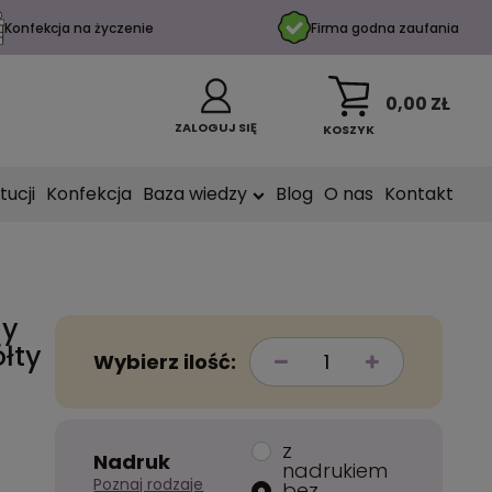
Konfekcja na życzenie
Firma godna zaufania
0,00 ZŁ
ZALOGUJ SIĘ
KOSZYK
tucji
Konfekcja
Baza wiedzy
Blog
O nas
Kontakt
ny
łty
Wybierz ilość:
z
Nadruk
nadrukiem
Poznaj rodzaje
bez