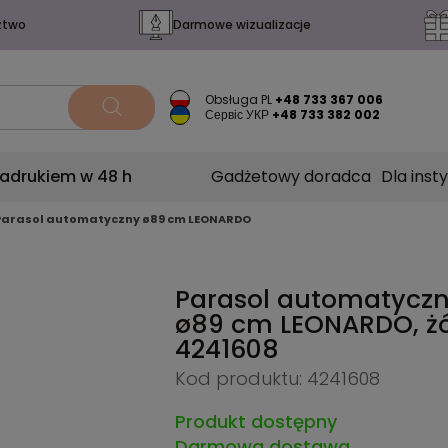
ztwo
Darmowe wizualizacje
Obsługa PL
+48 733 367 006
Сервіс УКР
+48 733 382 002
nadrukiem w 48 h
Gadżetowy doradca
Dla insty
Parasol automatyczny ø89 cm LEONARDO
Parasol automatycz
ø89 cm LEONARDO, żó
4241608
Kod produktu: 4241608
Produkt dostępny
Darmowa dostawa