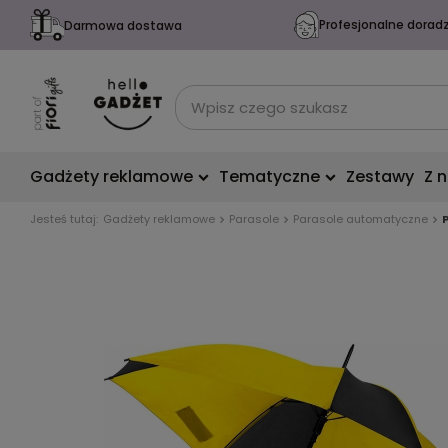
Profesjonalne dorad
Darmowa dostawa
Gadżety reklamowe
Tematyczne
Zestawy
Z 
Jesteś tutaj:
Gadżety reklamowe
Parasole
Parasole automatyczne