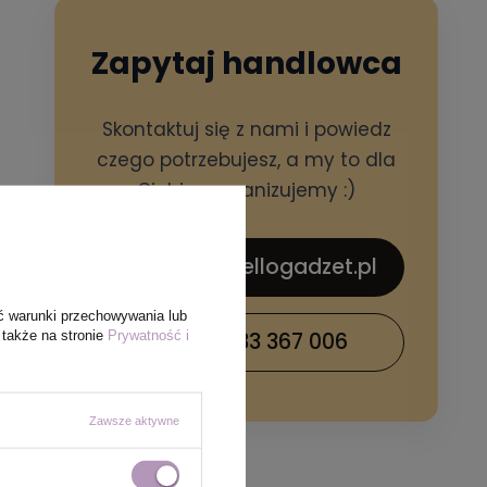
Zapytaj handlowca
Skontaktuj się z nami i powiedz
czego potrzebujesz, a my to dla
Ciebie zorganizujemy :)
sklep@hellogadzet.pl
ć warunki przechowywania lub
 także na stronie
Prywatność i
+48 733 367 006
Zawsze aktywne