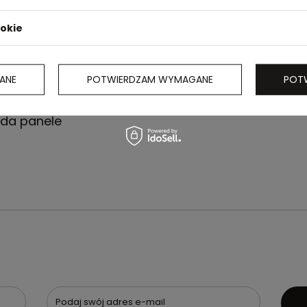
ookie
ANE
POTWIERDZAM WYMAGANE
POT
170T z
ada panele
Podaj swój adres e-mail