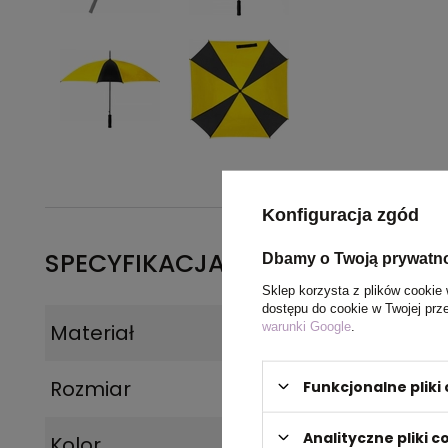
Konfiguracja zgód
SPECYFIKACJA PRODUKTU
Dbamy o Twoją prywatn
Sklep korzysta z plików cookie 
dostępu do cookie w Twojej prz
warunki Google
.
Materiał
Poliester
Rozmiar
89 x89 x 83 cm
Funkcjonalne plik
Analityczne pliki c
Kolor
żółty