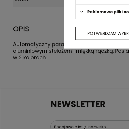
Reklamowe pliki c
OPIS
POTWIERDZAM WYBR
Automatyczny parasol wykokany z poliestru 
aluminiowym stelażem i miękką rączką. Posi
w 2 kolorach.
NEWSLETTER
Podaj swoje imię i nazwisko