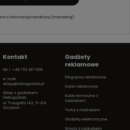
ra z informacją handlową (marketing).
Kontakt
Gadżety
reklamowe
tel.>: +48 733 367 006
Długopisy reklamowe
e-mail:
sklep@hellogadzet.pl
Kubki reklamowe
Sklep z gadżetami
Kubki termiczne z
Hellogadżet
,
nadrukiem
ul. Traugutta 143
,
71-314
Szczecin
Torby z nadrukiem
Gadżety elektroniczne
Smycz z nadrukiem