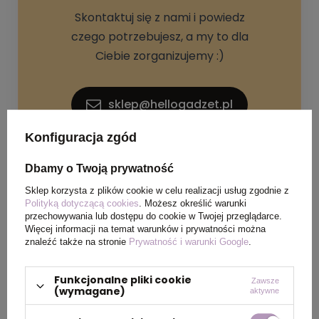
Skontaktuj się z nami i powiedz
czego potrzebujesz, a my to dla
Ciebie zorganizujemy :)
sklep@hellogadzet.pl
Konfiguracja zgód
+48 733 367 006
Dbamy o Twoją prywatność
Sklep korzysta z plików cookie w celu realizacji usług zgodnie z
Polityką dotyczącą cookies
. Możesz określić warunki
przechowywania lub dostępu do cookie w Twojej przeglądarce.
Więcej informacji na temat warunków i prywatności można
znaleźć także na stronie
Prywatność i warunki Google
.
SPECYFIKACJA PRODUKTU
Funkcjonalne pliki cookie
Zawsze
(wymagane)
aktywne
Materiał
metal