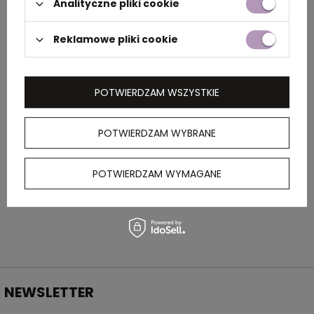
Analityczne pliki cookie
Rozmiar
9 x 2,9 x 1,5 cm
Reklamowe pliki cookie
Kolor
czarny
POTWIERDZAM WSZYSTKIE
OPIS
POTWIERDZAM WYBRANE
Metalowy brelok, który zawiera lampkę LED,
POTWIERDZAM WYMAGANE
płaski i krzyżakowy śrubokręt, otwieracz do
butelek oraz nożyk.
NEWSLETTER