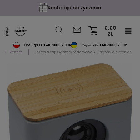
Konfekcja na życzenie
0,00
ZŁ
KOSZYK
Obsługa PL
+48 733 367 006
Сервіс УКР
+48 733 382 002
Wstecz
Jesteś tutaj:
Gadżety reklamowe
Gadżety elektroniczne