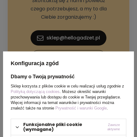
Skontaktuj się z nami i powiedz
czego potrzebujesz, a my to dla
Ciebie zorganizujemy :)
sklep@hellogadzet.pl
+48 733 367 006
Konfiguracja zgód
Dbamy o Twoją prywatność
Sklep korzysta z plików cookie w celu realizacji usług zgodnie z
Polityką dotyczącą cookies
. Możesz określić warunki
przechowywania lub dostępu do cookie w Twojej przeglądarce.
Więcej informacji na temat warunków i prywatności można
SPECYFIKACJA PRODUKTU
znaleźć także na stronie
Prywatność i warunki Google
.
Funkcjonalne pliki cookie
Zawsze
Materiał
Bambus
(wymagane)
aktywne