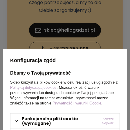
czego potrzebujesz, a my to dla
Ciebie zorganizujemy :)
sklep@hellogadzet.pl
+48 733 367 006
Konfiguracja zgód
Dbamy o Twoją prywatność
Sklep korzysta z plików cookie w celu realizacji usług zgodnie z
Polityką dotyczącą cookies
. Możesz określić warunki
przechowywania lub dostępu do cookie w Twojej przeglądarce.
SPECYFIKACJA PRODUKTU
Więcej informacji na temat warunków i prywatności można
znaleźć także na stronie
Prywatność i warunki Google
.
Materiał
Plastik
Funkcjonalne pliki cookie
Zawsze
(wymagane)
aktywne