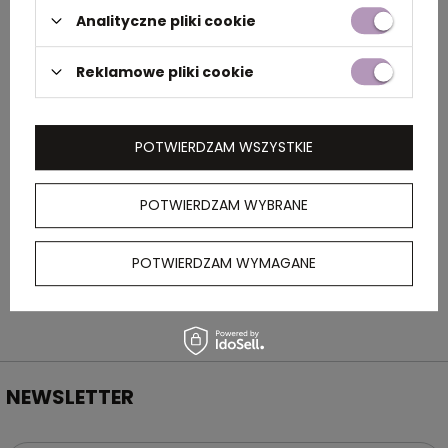
Rozmiar
20,7 x 14,9 x 2,9 cm
Analityczne pliki cookie
Kolor
turkusowy
Reklamowe pliki cookie
OPIS
POTWIERDZAM WSZYSTKIE
Wykonana z plastiku (PS) gra 4 w rzędzie z
POTWIERDZAM WYBRANE
żetonami w dwóch kolorach i składaną
planszą, co świetnie sprawdzi się np. w
podróży.
POTWIERDZAM WYMAGANE
NEWSLETTER