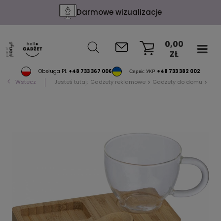
Darmowe wizualizacje
0,00
ZŁ
KOSZYK
Obsługa PL
+48 733 367 006
Сервіс УКР
+48 733 382 002
Wstecz
Jesteś tutaj:
Gadżety reklamowe
Gadżety do domu
Akc