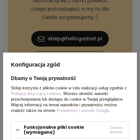
Skontaktuj się z nami i powiedz
czego potrzebujesz, a my to dla
Ciebie zorganizujemy :)
sklep@hellogadzet.pl
+48 733 367 006
Konfiguracja zgód
Dbamy o Twoją prywatność
Sklep korzysta z plików cookie w celu realizacji usług zgodnie z
Polityką dotyczącą cookies
. Możesz określić warunki
przechowywania lub dostępu do cookie w Twojej przeglądarce.
Więcej informacji na temat warunków i prywatności można
SPECYFIKACJA PRODUKTU
znaleźć także na stronie
Prywatność i warunki Google
.
Funkcjonalne pliki cookie
Zawsze
Materiał
Bambus
(wymagane)
aktywne