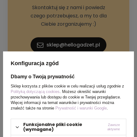
Skontaktuj się z nami i powiedz
czego potrzebujesz, a my to dla
Ciebie zorganizujemy :)
sklep@hellogadzet.pl
Konfiguracja zgód
+48 733 367 006
Dbamy o Twoją prywatność
Sklep korzysta z plików cookie w celu realizacji usług zgodnie z
Polityką dotyczącą cookies
. Możesz określić warunki
przechowywania lub dostępu do cookie w Twojej przeglądarce.
Więcej informacji na temat warunków i prywatności można
znaleźć także na stronie
Prywatność i warunki Google
.
SPECYFIKACJA PRODUKTU
Funkcjonalne pliki cookie
Zawsze
(wymagane)
aktywne
Materiał
szkło